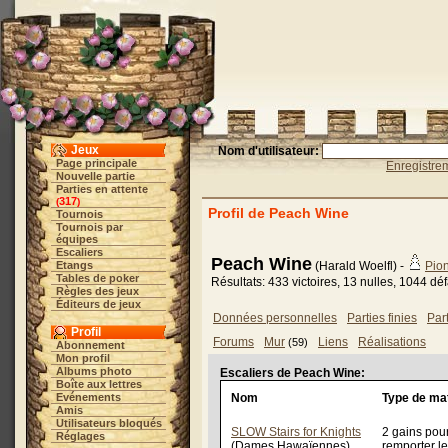
Jeux
Nom d'utilisateur:
Page principale
Enregistre
Nouvelle partie
Parties en attente
317
(
)
Profil de Peach Wine
Tournois
Tournois par
équipes
Escaliers
Peach Wine
Etangs
(Harald Woelfl) -
Pio
Tables de poker
Résultats: 433 victoires, 13 nulles, 1044 dé
Règles des jeux
Éditeurs de jeux
Données personnelles
Parties finies
Par
Profil
Forums
Mur
Liens
Réalisations
(59)
Abonnement
Mon profil
Albums photo
Escaliers de Peach Wine:
Boîte aux lettres
Evénements
Nom
Type de ma
Amis
Utilisateurs bloqués
SLOW Stairs for Knights
2 gains pou
Réglages
(Dames Hawaïennes)
remporter le