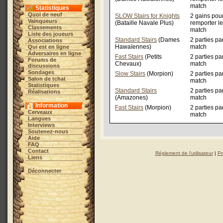
match
Statistiques
Quoi de neuf
SLOW Stairs for Knights
2 gains pou
Vainqueurs
(Bataille Navale Plus)
remporter le
Classements
match
Liste des joueurs
Standard Stairs
(Dames
2 parties pa
Associations
Hawaïennes)
match
Qui est en ligne
Adversaires en ligne
Fast Stairs
(Petits
2 parties pa
Forums de
Chevaux)
match
discussions
Sondages
Slow Stairs
(Morpion)
2 parties pa
Salon de tchat
match
Statistiques
Standard Stairs
2 parties pa
Réalisations
(Amazones)
match
Information
Fast Stairs
(Morpion)
2 parties pa
Cerveaux
match
Langues
Interviews
Soutenez-nous
Aide
FAQ
Contact
Réglement de l'utilisateur
|
Pr
Liens
Déconnecter