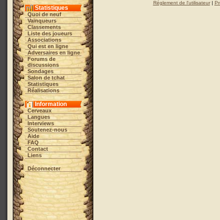
Réglement de l'utilisateur
|
Pr
Statistiques
Quoi de neuf
Vainqueurs
Classements
Liste des joueurs
Associations
Qui est en ligne
Adversaires en ligne
Forums de
discussions
Sondages
Salon de tchat
Statistiques
Réalisations
Information
Cerveaux
Langues
Interviews
Soutenez-nous
Aide
FAQ
Contact
Liens
Déconnecter