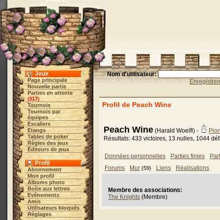
Jeux
Nom d'utilisateur:
Page principale
Enregistre
Nouvelle partie
Parties en attente
317
(
)
Profil de Peach Wine
Tournois
Tournois par
équipes
Escaliers
Peach Wine
Etangs
(Harald Woelfl) -
Pio
Tables de poker
Résultats: 433 victoires, 13 nulles, 1044 dé
Règles des jeux
Éditeurs de jeux
Données personnelles
Parties finies
Par
Profil
Forums
Mur
Liens
Réalisations
(59)
Abonnement
Mon profil
Albums photo
Boîte aux lettres
Membre des associations:
Evénements
The Knights
(Membre)
Amis
Utilisateurs bloqués
Réglages