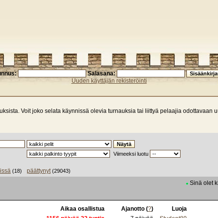
unnus:
Salasana:
Uuden käyttäjän rekisteröinti
ksista. Voit joko selata käynnissä olevia turnauksia tai liittyä pelaajia odottavaan
Viimeeksi luotu
issä
päättynyt
(18)
(29043)
Sinä olet k
Aikaa osallistua
Ajanotto (
?
)
Luoja