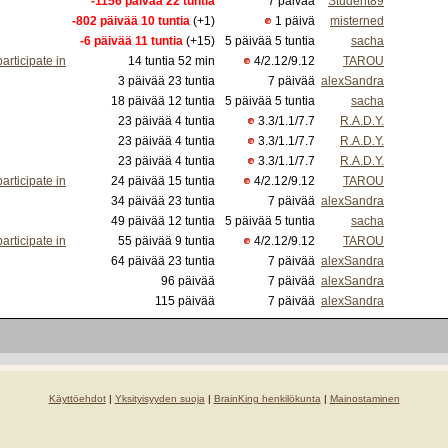
-1156 päivää 22 tuntia
7 päivää
Student89
-802 päivää 10 tuntia
(+1)
1 päivä
misterned
-6 päivää 11 tuntia
(+15)
5 päivää 5 tuntia
sacha
rticipate in
14 tuntia 52 min
4/2.12/9.12
TAROU
3 päivää 23 tuntia
7 päivää
alexSandra
18 päivää 12 tuntia
5 päivää 5 tuntia
sacha
23 päivää 4 tuntia
3.3/1.1/7.7
R.A.D.Y.
23 päivää 4 tuntia
3.3/1.1/7.7
R.A.D.Y.
23 päivää 4 tuntia
3.3/1.1/7.7
R.A.D.Y.
rticipate in
24 päivää 15 tuntia
4/2.12/9.12
TAROU
34 päivää 23 tuntia
7 päivää
alexSandra
49 päivää 12 tuntia
5 päivää 5 tuntia
sacha
rticipate in
55 päivää 9 tuntia
4/2.12/9.12
TAROU
64 päivää 23 tuntia
7 päivää
alexSandra
96 päivää
7 päivää
alexSandra
115 päivää
7 päivää
alexSandra
Käyttöehdot
|
Yksityisyyden suoja
|
BrainKing henkilökunta
|
Mainostaminen