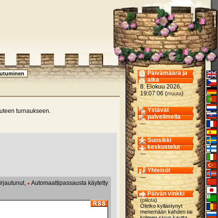
Päivämäärä ja
aika
8. Elokuu 2026,
19:07:06 (
)
muuta
Ystävät
 uuteen turnaukseen.
palvelimella
---
Suosikki
keskustelut
---
Yhteisöt
---
irjautunut,
Automaattipassausta käytetty
Päivän vinkki
(
piilota
)
Oletko kyllästynyt
menemään kahden tai
kolmen sivun kautta