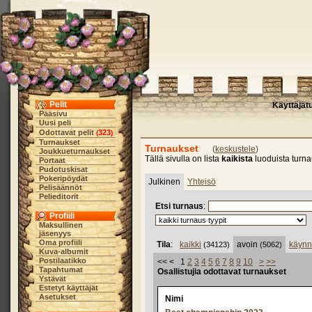
Pelit
Käyttäjät
Pääsivu
Uusi peli
Odottavat pelit
323
(
)
Turnaukset
Turnaukset
(
keskustele
)
Joukkueturnaukset
Tällä sivulla on lista
kaikista
luoduista turnau
Portaat
Pudotuskisat
Pokeripöydät
Julkinen
Yhteisö
Pelisäännöt
Pelieditorit
Etsi turnaus
:
Profiili
Maksullinen
jäsenyys
Oma profiili
Tila
:
kaikki
avoin
käynn
(34123)
(5062)
Kuva-albumit
Postilaatikko
<< < 1
2
3
4
5
6
7
8
9
10
>
>>
Tapahtumat
Osallistujia odottavat turnaukset
Ystävät
Estetyt käyttäjät
Asetukset
Nimi