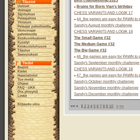
Best championship 2023
Tilastot
Uutiset
Brains for Boris Vian's birthday
Voittajat
CHESS VARIANTS AND LOGIK 17
Sijoitukset
Pelaajalista
44_the games are easy for PAWN to pa
Yhteisöt
Sandy's August monthly challenge
Pelaajat palvelimella
Vastustajat
CHESS VARIANTS AND LOGIK 18
palvelimella
The Small Game #32
Keskustelualueet
Kyselyt
The Medium Game #32
Keskusteluhuone
The Big Game #32
Tilastot
Saavutukset
46_the games are easy for PAWN to pa
Sandy's September monthly challenge
Tiedot
Brainit
CHESS VARIANTS AND LOGIK 18
Kielet
47_the games are easy for PAWN to pa
Haastattelut
Tue meitä
Sandy's October monthly challenge
Ohjeet
FAQ - UKK
Sandy's November monthly challenge
Ota yhteyttä
Sandy's December monthly challenge
Linkit
Kirjaudu ulos
<< < 1
2
3
4
5
6
7
8
9
10
>
>>