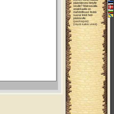
päästäksesi tietylle
sivulle? Maksavalla
asiakkaalla on
mahdollisuus lisätä
suorat linkit heti
pääsivulle.
(
pauloaguia
)
(
näytä kaikki vinkit
)