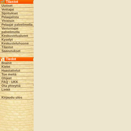
Tilastot
Uutiset
Voittajat
Sijoitukset
Pelaajalista
Yhteisöt
Pelaajat palvelimella
Vastustajat
palvelimella
Keskustelualueet
Kyselyt
Keskusteluhuone
Tilastot
Saavutukset
Tiedot
Brainit
Kielet
Haastattelut
Tue meitä
Ohjeet
FAQ - UKK
Ota yhteyttä
Linkit
Kirjaudu ulos