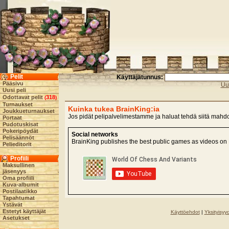
Pelit
Käyttäjätunnus:
Pääsivu
Uud
Uusi peli
Odottavat pelit
318
(
)
Turnaukset
Kuinka tukea BrainKing:ia
Joukkueturnaukset
Jos pidät pelipalvelimestamme ja haluat tehdä siitä mahdo
Portaat
Pudotuskisat
Pokeripöydät
Social networks
Pelisäännöt
BrainKing publishes the best public games as videos on 
Pelieditorit
Profiili
Maksullinen
jäsenyys
Oma profiili
Kuva-albumit
Postilaatikko
Tapahtumat
Ystävät
Estetyt käyttäjät
Käyttöehdot
|
Yksityisyy
Asetukset