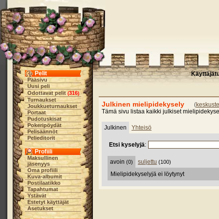
Pelit
Käyttäjät
Pääsivu
Uusi peli
Odottavat pelit
316
(
)
Turnaukset
Julkinen mielipidekysely
(
keskuste
Joukkueturnaukset
Tämä sivu listaa kaikki julkiset mielipidekyse
Portaat
Pudotuskisat
Pokeripöydät
Julkinen
Yhteisö
Pelisäännöt
Pelieditorit
Etsi kyselyjä
:
Profiili
Maksullinen
avoin
suljettu
(0)
(100)
jäsenyys
Oma profiili
Mielipidekyselyjä ei löytynyt
Kuva-albumit
Postilaatikko
Tapahtumat
Ystävät
Estetyt käyttäjät
Asetukset