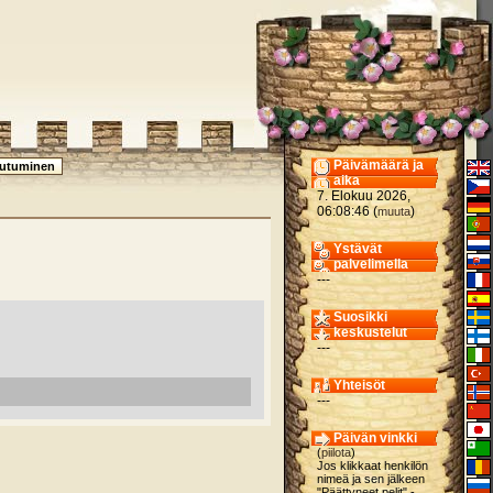
Päivämäärä ja
aika
7. Elokuu 2026,
06:08:46 (
)
muuta
Ystävät
palvelimella
---
Suosikki
keskustelut
---
Yhteisöt
---
Päivän vinkki
(
piilota
)
Jos klikkaat henkilön
nimeä ja sen jälkeen
"Päättyneet pelit" -