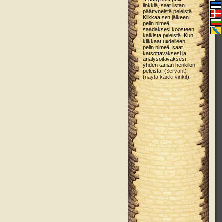
linkkiä, saat listan
päättyneistä peleistä.
Klikkaa sen jälkeen
pelin nimeä
saadaksesi koosteen
kaikista peleistä. Kun
klikkaat uudelleen
pelin nimeä, saat
katsottavaksesi ja
analysoitavaksesi
yhden tämän henkilön
peleistä. (
Servant
)
(
näytä kaikki vinkit
)