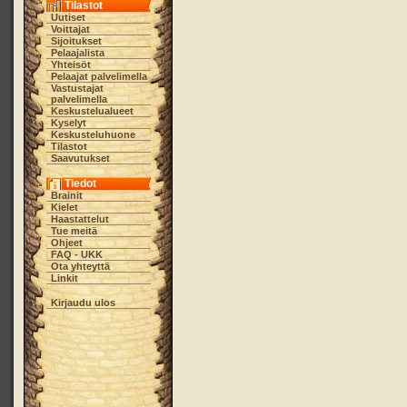
Tilastot
Uutiset
Voittajat
Sijoitukset
Pelaajalista
Yhteisöt
Pelaajat palvelimella
Vastustajat
palvelimella
Keskustelualueet
Kyselyt
Keskusteluhuone
Tilastot
Saavutukset
Tiedot
Brainit
Kielet
Haastattelut
Tue meitä
Ohjeet
FAQ - UKK
Ota yhteyttä
Linkit
Kirjaudu ulos