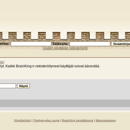
unnus:
Salasana:
Uuden käyttäjän rekisteröinti
le
)
lyt. Kaikki BrainKing:n rekisteröityneet käyttäjät voivat äänestää.
Käyttöehdot
|
Yksityisyyden suoja
|
BrainKing henkilökunta
|
Mainostaminen