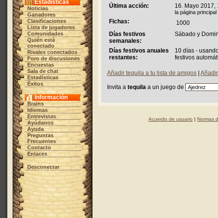
Estadísticas
Última acción:
16. Mayo 2017, 
Noticias
la página principal
Ganadores
Clasificaciones
Fichas:
1000
Lista de jugadores
Comunidades
Días festivos
Sábado y Domi
Quién está
semanales:
conectado
Días festivos anuales
10 días - usand
Rivales conectados
restantes:
festivos automát
Foro de discusiones
Encuestas
Sala de chat
Añadir tequila a tu lista de amigos
|
Añadir
Estadísticas
Éxitos
Invita a
tequila
a un juego de
Información
Brains
Idiomas
Entrevistas
Acuerdo de usuario
|
Normas d
Ayúdanos
Ayuda
Preguntas
Frecuentes
Contacto
Enlaces
Desconectar