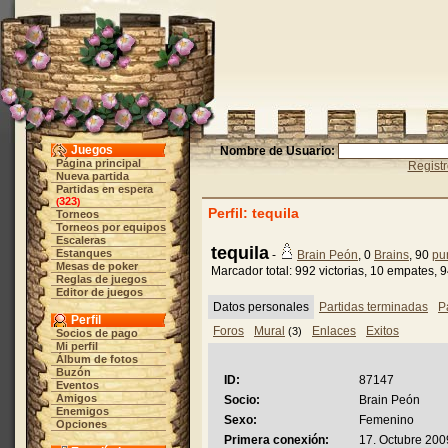
Juegos
Nombre de Usuario:
Página principal
Regist
Nueva partida
Partidas en espera
323
(
)
Perfil: tequila
Torneos
Torneos por equipos
Escaleras
tequila
Estanques
-
Brain Peón
, 0
Brains
, 90
pu
Mesas de poker
Marcador total: 992 victorias, 10 empates, 
Reglas de juegos
Editor de juegos
Datos personales
Partidas terminadas
P
Perfil
Foros
Mural
Enlaces
Exitos
(3)
Socios de pago
Mi perfil
Álbum de fotos
Buzón
ID:
87147
Eventos
Amigos
Socio:
Brain Peón
Enemigos
Sexo:
Femenino
Opciones
Primera conexión:
17. Octubre 200