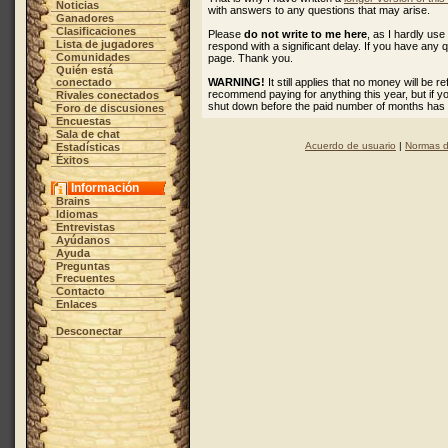
Noticias
with answers to any questions that may arise.
Ganadores
Clasificaciones
Please
do not write to me here
, as I hardly u
Lista de jugadores
respond with a significant delay. If you have any 
Comunidades
page. Thank you.
Quién está
conectado
WARNING!
It still applies that no money will be 
recommend paying for anything this year, but if 
Rivales conectados
shut down before the paid number of months has
Foro de discusiones
Encuestas
Sala de chat
Acuerdo de usuario
|
Normas d
Estadísticas
Éxitos
Información
Brains
Idiomas
Entrevistas
Ayúdanos
Ayuda
Preguntas
Frecuentes
Contacto
Enlaces
Desconectar