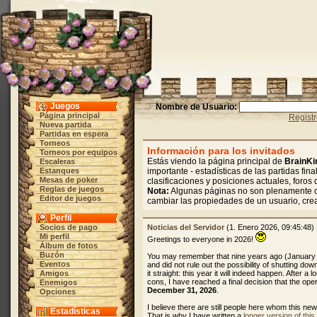
Juegos
Nombre de Usuario:
Página principal
Regist
Nueva partida
Partidas en espera
Torneos
Información para los invitados
Torneos por equipos
Estás viendo la página principal de
BrainKi
Escaleras
Estanques
importante - estadísticas de las partidas fin
Mesas de poker
clasificaciones y posiciones actuales, foros 
Reglas de juegos
Nota:
Algunas páginas no son plenamente op
Editor de juegos
cambiar las propiedades de un usuario, cre
Perfil
Socios de pago
Noticias del Servidor
(1. Enero 2026, 09:45:48)
Mi perfil
Greetings to everyone in 2026!
Álbum de fotos
Buzón
You may remember that nine years ago (January
Eventos
and did not rule out the possibility of shutting dow
Amigos
it straight: this year it will indeed happen. After 
cons, I have reached a final decision that the oper
Enemigos
December 31, 2026
.
Opciones
I believe there are still people here whom this ne
Estadísticas
That is why I have written a
longer version of thi