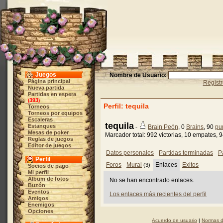
Juegos
Nombre de Usuario:
Página principal
Regist
Nueva partida
Partidas en espera
393
(
)
Perfil: tequila
Torneos
Torneos por equipos
Escaleras
tequila
Estanques
-
Brain Peón
, 0
Brains
, 90
pu
Mesas de poker
Marcador total: 992 victorias, 10 empates, 
Reglas de juegos
Editor de juegos
Datos personales
Partidas terminadas
P
Perfil
Foros
Mural
Enlaces
Exitos
(3)
Socios de pago
Mi perfil
Álbum de fotos
No se han encontrado enlaces.
Buzón
Eventos
Los enlaces más recientes del perfil
Amigos
Enemigos
Opciones
Acuerdo de usuario
|
Normas d