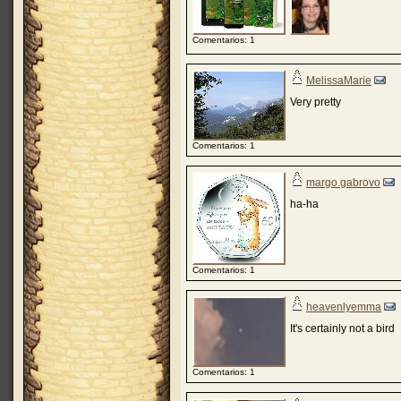
Comentarios: 1
MelissaMarie
Very pretty
Comentarios: 1
margo.gabrovo
ha-ha
Comentarios: 1
heavenlyemma
It's certainly not a bird
Comentarios: 1