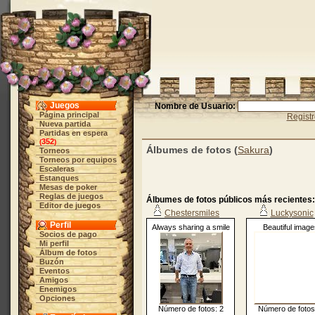
Juegos
Nombre de Usuario:
Página principal
Regist
Nueva partida
Partidas en espera
352
(
)
Álbumes de fotos (
Sakura
)
Torneos
Torneos por equipos
Escaleras
Estanques
Mesas de poker
Reglas de juegos
Álbumes de fotos públicos más recientes:
Editor de juegos
Chestersmiles
Luckysonic
Perfil
Always sharing a smile
Beautiful image
Socios de pago
Mi perfil
Álbum de fotos
Buzón
Eventos
Amigos
Enemigos
Opciones
Número de fotos: 2
Número de fotos