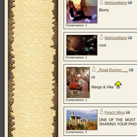
MelissaMarie
Blurry
Comentarios: 1
MelissaMarie
cool
Comentarios: 1
_Road Runner___
Hi
Margo & Vike
Comentarios: 1
Peach Wine
ONE OF THE MOST 
SHARING YOUR PHOT
Comentarios: 2