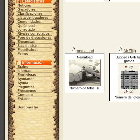
Estadísticas
Noticias
Ganadores
Clasificaciones
Lista de jugadores
Comunidades
Quién está
conectado
Rivales conectados
Foro de discusiones
Encuestas
Sala de chat
Estadísticas
nematoad
Mr.Filip
Éxitos
Nematoad
Bugged / Glitch
games
Información
Brains
Idiomas
Entrevistas
Ayúdanos
Ayuda
Preguntas
Número de fotos: 10
Frecuentes
Contacto
Número de fotos
Enlaces
Desconectar