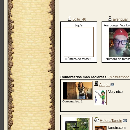
JoJo_46
averiguar
Jojo's
Ars Longa, Vita Br
Número de fotos: 0
Número de fotos:
Comentarios más recientes:
(
Mostrar todo
Angler
Very nice
Comentarios: 1
HelenaTanein
tanein.com