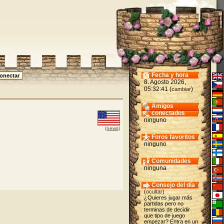
Fecha y hora
8. Agosto 2026,
05:32:41 (
)
cambiar
Amigos
conectados
ninguno
(news)
Foros favoritos
ninguno
Comunidades
ninguna
Consejo del día
(
ocultar
)
¿Quieres jugar más
partidas pero no
terminas de decidir
que tipo de juego
empezar? Entra en un