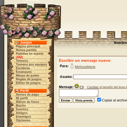
Juegos
Nombre 
Página principal
Nueva partida
Partidas en espera
342
(
)
Escribir un mensaje nuevo
Torneos
Torneos por equipos
Para:
MelissaMarie
Escaleras
Estanques
Mesas de poker
Asunto:
Reglas de juegos
Editor de juegos
Mensaje:
(
?
)
Cambiar el tamaño del área 
Perfil
Socios de pago
Mi perfil
Copiar al archi
Álbum de fotos
Buzón
Eventos
Amigos
Enemigos
Opciones