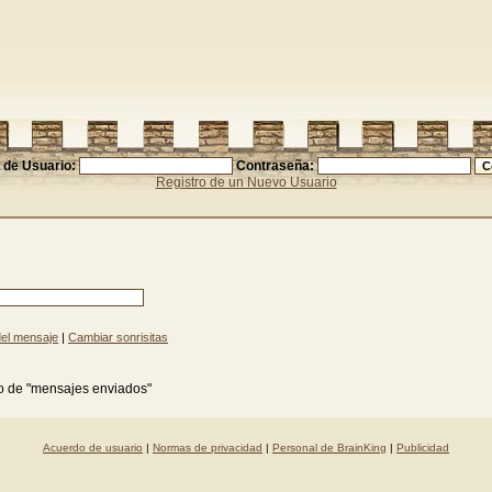
de Usuario:
Contraseña:
Registro de un Nuevo Usuario
del mensaje
|
Cambiar sonrisitas
vo de "mensajes enviados"
Acuerdo de usuario
|
Normas de privacidad
|
Personal de BrainKing
|
Publicidad