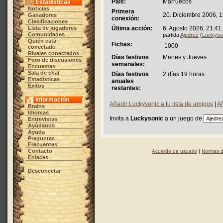
País:
Marruecos
Estadísticas
Noticias
Primera
20. Diciembre 2006, 1
Ganadores
conexión:
Clasificaciones
Lista de jugadores
Última acción:
6. Agosto 2026, 21:41
Comunidades
partida
Ajedrez
(
Luckyso
Quién está
Fichas:
1000
conectado
Rivales conectados
Días festivos
Martes y Jueves
Foro de discusiones
semanales:
Encuestas
Sala de chat
Días festivos
2 días 19 horas
Estadísticas
anuales
Éxitos
restantes:
Información
Añadir Luckysonic a tu lista de amigos
|
Añ
Brains
Idiomas
Invita a
Luckysonic
a un juego de
Entrevistas
Ayúdanos
Ayuda
Preguntas
Frecuentes
Contacto
Acuerdo de usuario
|
Normas d
Enlaces
Desconectar