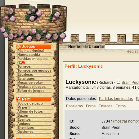
Juegos
Nombre de Usuario:
Página principal
Regist
Nueva partida
Partidas en espera
316
(
)
Perfil: Luckysonic
Torneos
Torneos por equipos
Escaleras
Estanques
Luckysonic
(Richard) -
Brain Peó
Mesas de poker
Reglas de juegos
Marcador total: 54 victorias, 8 empates, 41
Editor de juegos
Datos personales
Partidas terminadas
P
Perfil
Socios de pago
Escaleras
Foros
Enlaces
Exitos
Mi perfil
Álbum de fotos
Buzón
Eventos
ID:
37347 (
mostrar nombr
Amigos
Socio:
Brain Peón
Enemigos
Opciones
Sexo:
Masculino