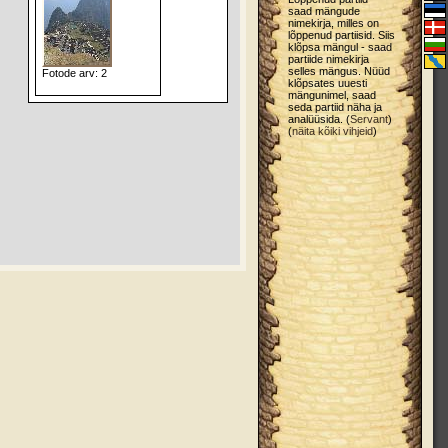
saad mängude
nimekirja, milles on
lõppenud partiisid. Siis
klõpsa mängul - saad
partiide nimekirja
selles mängus. Nüüd
Fotode arv: 2
klõpsates uuesti
mängunimel, saad
seda partiid näha ja
analüüsida. (
Servant
)
(
näita kõiki vihjeid
)