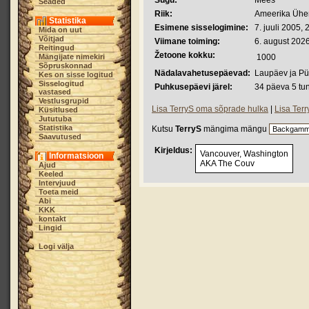
Sugu:
Mees
Seaded
Riik:
Ameerika Ühen
Statistika
Esimene sisselogimine:
7. juuli 2005, 
Mida on uut
Võitjad
Viimane toiming:
6. august 2026
Reitingud
Žetoone kokku:
Mängijate nimekiri
1000
Sõpruskonnad
Nädalavahetusepäevad:
Laupäev ja P
Kes on sisse logitud
Sisselogitud
Puhkusepäevi järel:
34 päeva 5 tu
vastased
Vestlusgrupid
Lisa TerryS oma sõprade hulka
|
Lisa Terr
Küsitlused
Jututuba
Statistika
Kutsu
TerryS
mängima mängu
Saavutused
Kirjeldus:
Vancouver, Washington
Informatsioon
AKA The Couv
Ajud
Keeled
Intervjuud
Toeta meid
Abi
KKK
kontakt
Lingid
Logi välja