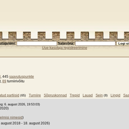
utajanimi:
Salasõna:
Uue kasutaja registreerimine
d
, 445
saavutuspunkte
t,
89
turniirivõitu
atud partiisid
Turniire
Sõpruskonnad
Trepid
Lauad
Sein
Lingid
Saa
(65)
(8)
eg: 6. august 2026, 19:53:03)
 2020)
eelmisi nimesid
)
 august 2018 - 18. august 2026)