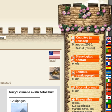
Kuupäev ja
kellaaeg
6. august 2026,
19:53:03 (
)
muuda
Sisselogitud
sõbrad
(news)
ei ole
Lemmik-
vestlusgrupid
ei ole
vutused
Sõpruskonnad
ei ole
TerryS viimane avalik fotoalbum
Päeva vihje
Galápagos
(
peida
)
Kui Sa klõpsad
mängija nimel, siis
Lõppenud partiid -