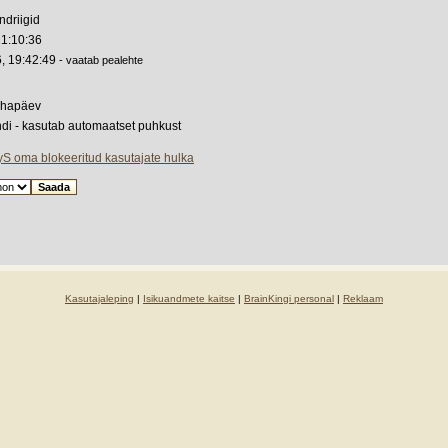
driigid
21:10:36
, 19:42:49
- vaatab pealehte
ühapäev
ndi - kasutab automaatset puhkust
yS oma blokeeritud kasutajate hulka
Kasutajaleping
|
Isikuandmete kaitse
|
BrainKingi personal
|
Reklaam