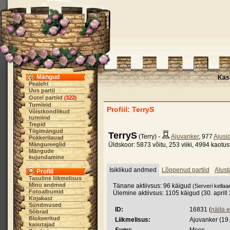
Mängud
Kas
Pealeht
Uus partii
Ootel partiid
322
(
)
Turniirid
Profiil: TerryS
Võistkondlikud
turniirid
Trepid
Tiigimängud
TerryS
(Terry) -
Ajuvanker
, 977
Ajusi
Pokkerilauad
Mängureeglid
Üldskoor: 5873 võitu, 253 viiki, 4994 kaotus
Mängude
kujundamine
Isiklikud andmed
Lõppenud partiid
Alust
Profiil
Tasuline liikmelisus
Minu andmed
Tänane aktiivsus: 96 käigud
(Serveri kellaa
Fotoalbumid
Ülemine aktiivsus: 1105 käigud (30. aprill
Kirjakast
Sündmused
ID:
16831 (
näita 
Sõbrad
Blokeeritud
Liikmelisus:
Ajuvanker (19.
kasutajad