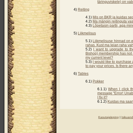
täringuviskele) on va
4)
Reiting
4.1)
Mis on BKR ja kuidas se
4.2)
Ma mängin reitinguta va
4.3)
Lõpetasin partii, aga mi
5)
Liikmelisus
5.1)
Liikmelisuse hinnad on e
rahas. Kust ma leian raha va
5.2)
I want to upgrade to th
Bishop) membership has not e
my current level?
5.3)
I would like to purchase 
to pay your prices. Is there a
6)
Tables
6.1)
Pokker
6.1.1)
When I click t
message "Error! Unab
I fix it?
6.1.2)
Kuidas ma saan
Kasutajaleping
|
Isikuand