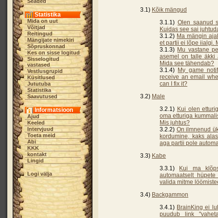
Seaded
3.1)
Kõik mängud
Statistika
Mida on uut
3.1.1)
Olen saanud sõ
Võitjad
Kuidas see sai juhtud
Reitingud
3.1.2)
Ma mängin ajako
Mängijate nimekiri
et partii ei lõpe iialg
Sõpruskonnad
3.1.3)
Mu vastane pea
Kes on sisse logitud
asemel on talle äkki
Sisselogitud
Mida see tähendab?
vastased
3.1.4)
My game notifi
Vestlusgrupid
receive an email w
Küsitlused
can I fix it?
Jututuba
Statistika
3.2)
Male
Saavutused
3.2.1)
Kui olen ettur
Informatsioon
oma etturiga kummalis
Ajud
Mis juhtus?
Keeled
Intervjuud
3.2.2)
On ilmnenud üks
Toeta meid
kordumine, kaks alast
Abi
aga partii pole automa
KKK
kontakt
3.3)
Kabe
Lingid
3.3.1)
Kui ma klõps
Logi välja
automaatselt hüpete
valida mitme löömiste
3.4)
Backgammon
3.4.1)
BrainKing ei l
puudub link "vaheta 