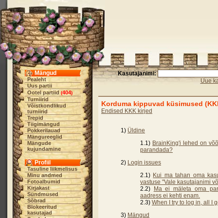
Mängud
Kasutajanimi:
Pealeht
Uue ka
Uus partii
Ootel partiid
404
(
)
Turniirid
Korduma kippuvad küsimused (KK
Võistkondlikud
Endised KKK kirjed
turniirid
Trepid
Tiigimängud
1)
Üldine
Pokkerilauad
Mängureeglid
1.1)
BrainKing'i lehed on võ
Mängude
kujundamine
parandada?
Profiil
2)
Login issues
Tasuline liikmelisus
2.1)
Kui ma tahan oma kasu
Minu andmed
Fotoalbumid
vastuse "Vale kasutajanimi või
Kirjakast
2.2)
Ma ei mäleta oma paroo
Sündmused
aadress ei kehti enam.
Sõbrad
2.3)
When I try to log in, all I
Blokeeritud
kasutajad
3)
Mängud