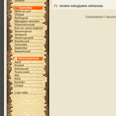
Seaded
(*) - teistele mängijatele nähtamatu
Statistika
Mida on uut
Võitjad
Kasutajaleping
|
Isikuand
Reitingud
Mängijate nimekiri
Sõpruskonnad
Kes on sisse logitud
Sisselogitud
vastased
Vestlusgrupid
Küsitlused
Jututuba
Statistika
Saavutused
Informatsioon
Ajud
Keeled
Intervjuud
Toeta meid
Abi
KKK
kontakt
Lingid
Logi välja