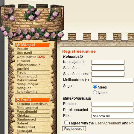
Mängud
Pealeht
Registreerumine
Uus partii
Kohustuslik
Ootel partiid
324
(
)
Turniirid
Kasutajanimi:
Võistkondlikud
Salasõna:
turniirid
Trepid
Salasõna uuesti:
Tiigimängud
Meiliaadress (*):
Pokkerilauad
Mängureeglid
Sugu:
Mees
Mängude
kujundamine
Naine
Mittekohustuslik
Profiil
Eesnimi:
Tasuline liikmelisus
Minu andmed
Perekonnanimi:
Fotoalbumid
Kirjakast
Riik:
Sündmused
I agree with the
User Agreement
and
Pr
Sõbrad
Blokeeritud
kasutajad