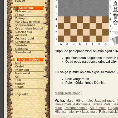
Seaded
Statistika
Mida on uut
Võitjad
Reitingud
Mängijate nimekiri
Sõpruskonnad
Kes on sisse logitud
Sisselogitud
vastased
Vestlusgrupid
Küsitlused
Jututuba
Statistika
Nuppude pealepanemisel on mõningad piir
Saavutused
Iga etturi peab paigutama erinevale lii
Informatsioon
Odad peab paigutama erinevat värvi 
Ajud
Keeled
Intervjuud
Kui valge ja must on oma algseisu määranud
Toeta meid
Abi
Pole vangerdust.
KKK
Pole möödaminnes löömist.
kontakt
Lingid
Mängi seda mängu
Logi välja
Vt. ka:
Male
,
Hiina male
,
Jaapani male
,
Hämarmale
,
Aatomimale
,
Januse Male
,
Saa
Male
,
Ratsureleemale
,
Suur male
,
Capab
Hiiglasemale
,
Irvik-kassi male
,
Ratsumatist