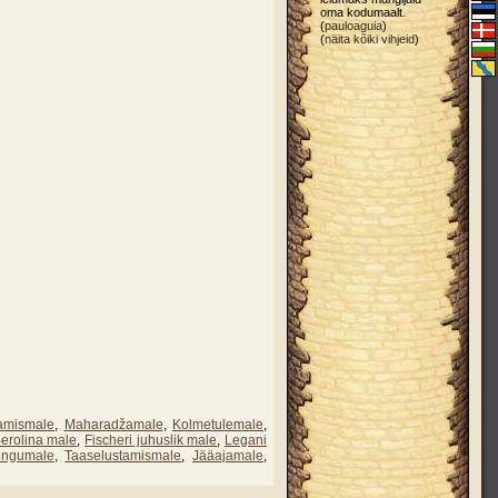
oma kodumaalt.
(
pauloaguia
)
(
näita kõiki vihjeid
)
amismale
,
Maharadžamale
,
Kolmetulemale
,
erolina male
,
Fischeri juhuslik male
,
Legani
ingumale
,
Taaselustamismale
,
Jääajamale
,