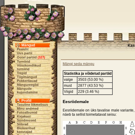
Mängud
Kas
Pealeht
Uus partii
Ootel partiid
327
(
)
Turniirid
Mängi seda mängu
Võistkondlikud
turniirid
Trepid
Statistika ja võidetud partiid
Tiigimängud
valge
3503 (53.00 %)
Pokkerilauad
Mängureeglid
must
2877 (43.53 %)
Mängude
Viigid
229 (3.46 %)
kujundamine
Profiil
Eesriidemale
Tasuline liikmelisus
Minu andmed
Eesriidemale on üks tavalise male varian
Fotoalbumid
näeb ta sellist toimetatavat seisu:
Kirjakast
Sündmused
Sõbrad
Blokeeritud
kasutajad