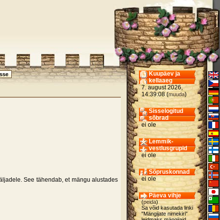
Kuupäev ja
kellaaeg
7. august 2026,
14:39:08 (
)
muuda
Sisselogitud
sõbrad
ei ole
Lemmik-
vestlusgrupid
ei ole
Sõpruskonnad
ei ole
ljadele. See tähendab, et mängu alustades
Päeva vihje
(
peida
)
Sa võid kasutada linki
"Mängijate nimekiri"
leidmaks mängijaid