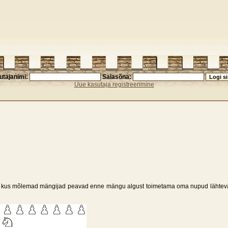
utajanimi:
Salasõna:
Uue kasutaja registreerimine
te, kus mõlemad mängijad peavad enne mängu algust toimetama oma nupud lähtevä