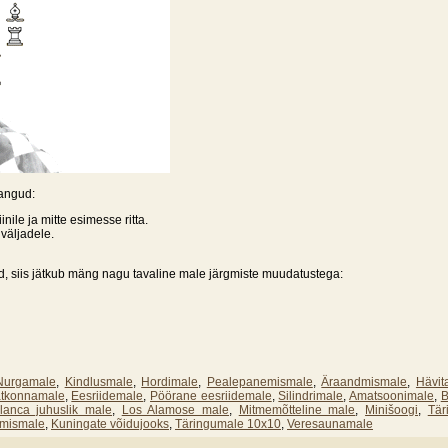
angud:
nile ja mitte esimesse ritta.
väljadele.
, siis jätkub mäng nagu tavaline male järgmiste muudatustega:
Nurgamale
,
Kindlusmale
,
Hordimale
,
Pealepanemismale
,
Äraandmismale
,
Hävit
tkonnamale
,
Eesriidemale
,
Pöörane eesriidemale
,
Silindrimale
,
Amatsoonimale
,
B
lanca juhuslik male
,
Los Alamose male
,
Mitmemõtteline male
,
Minišoogi
,
Tär
amismale
,
Kuningate võidujooks
,
Täringumale 10x10
,
Veresaunamale