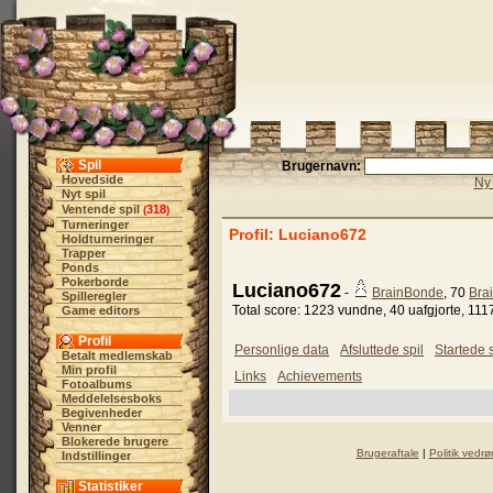
Spil
Brugernavn:
Hovedside
Ny 
Nyt spil
Ventende spil
318
(
)
Turneringer
Profil: Luciano672
Holdturneringer
Trapper
Ponds
Pokerborde
Luciano672
-
BrainBonde
, 70
Bra
Spilleregler
Total score: 1223 vundne, 40 uafgjorte, 111
Game editors
Profil
Personlige data
Afsluttede spil
Startede s
Betalt medlemskab
Min profil
Links
Achievements
Fotoalbums
Meddelelsesboks
Begivenheder
Venner
Blokerede brugere
Brugeraftale
|
Politik vedrø
Indstillinger
Statistiker