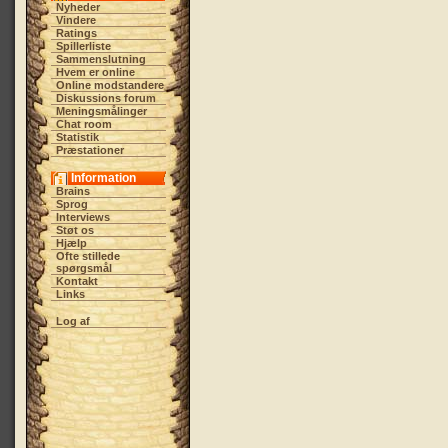
Nyheder
Vindere
Ratings
Spillerliste
Sammenslutning
Hvem er online
Online modstandere
Diskussions forum
Meningsmålinger
Chat room
Statistik
Præstationer
Information
Brains
Sprog
Interviews
Støt os
Hjælp
Ofte stillede
spørgsmål
Kontakt
Links
Log af