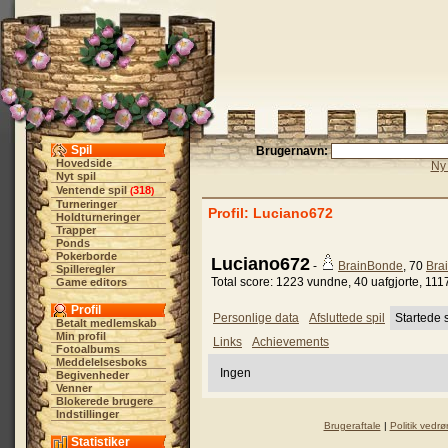
Spil
Brugernavn:
Hovedside
Ny 
Nyt spil
Ventende spil
318
(
)
Turneringer
Profil: Luciano672
Holdturneringer
Trapper
Ponds
Pokerborde
Luciano672
-
BrainBonde
, 70
Bra
Spilleregler
Total score: 1223 vundne, 40 uafgjorte, 111
Game editors
Profil
Personlige data
Afsluttede spil
Startede s
Betalt medlemskab
Min profil
Links
Achievements
Fotoalbums
Meddelelsesboks
Ingen
Begivenheder
Venner
Blokerede brugere
Indstillinger
Brugeraftale
|
Politik vedrø
Statistiker