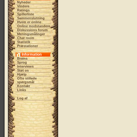
Nyheder
Vindere
Ratings
Spillerliste
Sammenslutning
Hvem er online
Online modstandere
Diskussions forum
Meningsmålinger
Chat room
Statistik
Præstationer
Information
Brains
Sprog
Interviews
Støt os
Hjælp
Ofte stillede
spørgsmål
Kontakt
Links
Log af