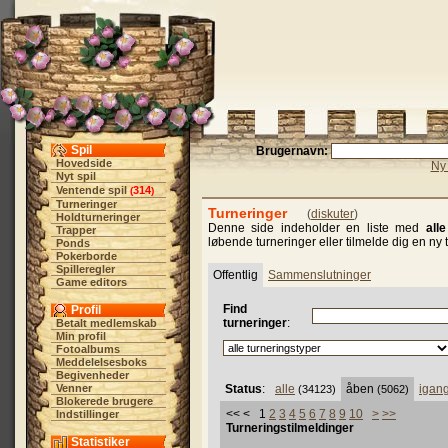
Spil
Brugernavn:
Hovedside
Ny 
Nyt spil
Ventende spil
314
(
)
Turneringer
Turneringer
(
diskuter
)
Holdturneringer
Denne side indeholder en liste med
alle
Trapper
løbende turneringer eller tilmelde dig en ny t
Ponds
Pokerborde
Spilleregler
Offentlig
Sammenslutninger
Game editors
Find
Profil
turneringer
:
Betalt medlemskab
Min profil
Fotoalbums
Meddelelsesboks
Begivenheder
Venner
Status
:
alle
åben
igan
(34123)
(5062)
Blokerede brugere
<< < 1
2
3
4
5
6
7
8
9
10
>
>>
Indstillinger
Turneringstilmeldinger
Statistiker