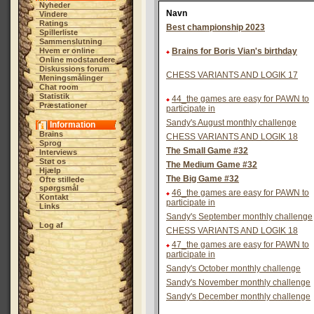
Nyheder
Navn
Vindere
Ratings
Best championship 2023
Spillerliste
Sammenslutning
Hvem er online
Brains for Boris Vian's birthday
Online modstandere
Diskussions forum
CHESS VARIANTS AND LOGIK 17
Meningsmålinger
Chat room
Statistik
44_the games are easy for PAWN to
Præstationer
participate in
Sandy's August monthly challenge
Information
Brains
CHESS VARIANTS AND LOGIK 18
Sprog
The Small Game #32
Interviews
Støt os
The Medium Game #32
Hjælp
The Big Game #32
Ofte stillede
spørgsmål
46_the games are easy for PAWN to
Kontakt
participate in
Links
Sandy's September monthly challenge
Log af
CHESS VARIANTS AND LOGIK 18
47_the games are easy for PAWN to
participate in
Sandy's October monthly challenge
Sandy's November monthly challenge
Sandy's December monthly challenge