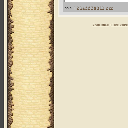
<< < 1
2
3
4
5
6
7
8
9
10
>
>>
Brugeraftale
|
Politik vedrø