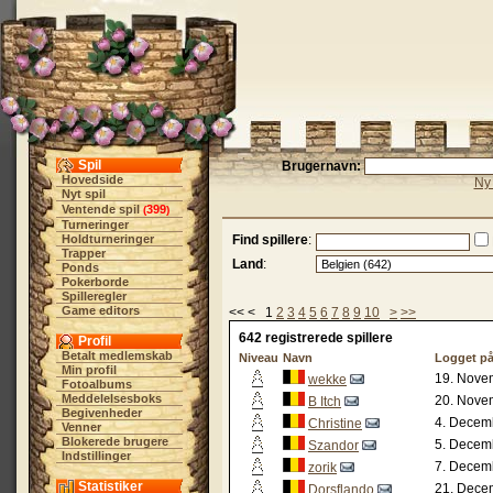
Spil
Brugernavn:
Hovedside
Ny 
Nyt spil
Ventende spil
399
(
)
Turneringer
Holdturneringer
Find spillere
:
Trapper
Land
:
Ponds
Pokerborde
Spilleregler
Game editors
<< < 1
2
3
4
5
6
7
8
9
10
>
>>
642 registrerede spillere
Profil
Betalt medlemskab
Niveau
Navn
Logget på
Min profil
19. Nove
wekke
Fotoalbums
Meddelelsesboks
20. Nove
B Itch
Begivenheder
4. Decem
Christine
Venner
Blokerede brugere
5. Decem
Szandor
Indstillinger
7. Decem
zorik
Statistiker
21. Dece
Dorsflando