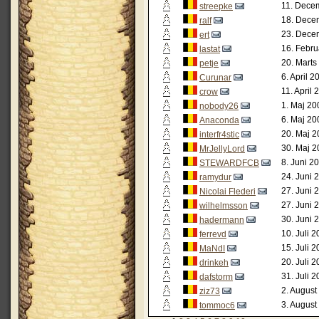
11. Dece
streepke
18. Dece
ralf
23. Dece
ert
16. Febru
lastat
20. Marts
petje
6. April 
Curunar
11. April
crow
1. Maj 20
nobody26
6. Maj 20
Anaconda
20. Maj 2
interfr4stic
30. Maj 2
MrJellyLord
8. Juni 2
STEWARDFCB
24. Juni 
ramydur
27. Juni 
Nicolai Flederi
27. Juni 
wilhelmsson
30. Juni 
hadermann
10. Juli 
ferrevd
15. Juli 
MaNdI
20. Juli 
drinkeh
31. Juli 
dafstorm
2. August
ziz73
3. August
tommoc6