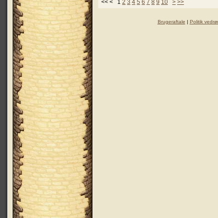
<< < 1
2
3
4
5
6
7
8
9
10
>
>>
Brugeraftale
|
Politik vedrø