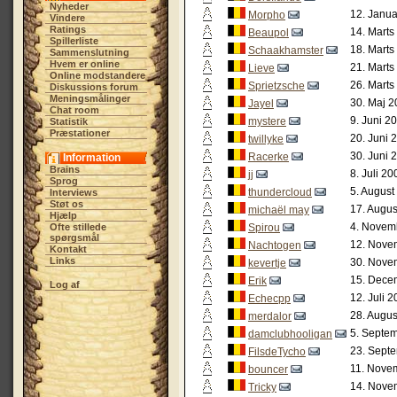
Nyheder
12. Janua
Morpho
Vindere
Ratings
14. Marts
Beaupol
Spillerliste
18. Marts
Schaakhamster
Sammenslutning
Hvem er online
21. Marts
Lieve
Online modstandere
26. Marts
Sprietzsche
Diskussions forum
Meningsmålinger
30. Maj 2
Jayel
Chat room
9. Juni 2
mystere
Statistik
Præstationer
20. Juni 
twillyke
30. Juni 
Racerke
Information
Brains
8. Juli 20
jj
Sprog
5. August
thundercloud
Interviews
Støt os
17. Augus
michaël may
Hjælp
4. Novem
Ofte stillede
Spirou
spørgsmål
12. Nove
Nachtogen
Kontakt
Links
30. Nove
kevertje
15. Dece
Erik
Log af
12. Juli 
Echecpp
28. Augus
merdalor
5. Septem
damclubhooligan
23. Sept
FilsdeTycho
11. Nove
bouncer
14. Nove
Tricky