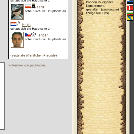
schaut sich die Hauptseite an
können ihr eigenes
Kontextmenü
aaru
gestalten. (
pauloaguia
)
schaut sich die Hauptseite an
(
zeige alle Tips
)
Hrqls
schaut sich die Hauptseite an
Fencer
schaut sich die Hauptseite an
(
zeige alle öffentlichen Freunde
)
Fotoalben von pauloaguia