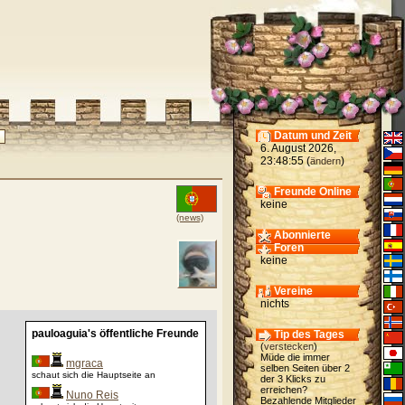
Datum und Zeit
6. August 2026,
23:48:55 (
)
ändern
Freunde Online
keine
(news)
Abonnierte
Foren
keine
Vereine
nichts
pauloaguia's öffentliche Freunde
Tip des Tages
(
verstecken
)
Müde die immer
mgraca
selben Seiten über 2
schaut sich die Hauptseite an
der 3 Klicks zu
erreichen?
Nuno Reis
Bezahlende Mitglieder