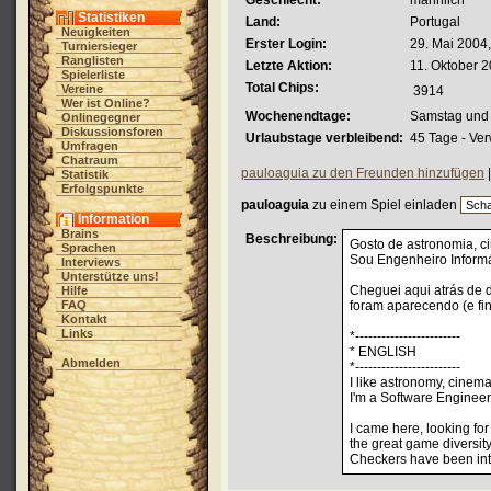
Geschlecht:
männlich
Statistiken
Land:
Portugal
Neuigkeiten
Erster Login:
29. Mai 2004,
Turniersieger
Ranglisten
Letzte Aktion:
11. Oktober 2
Spielerliste
Total Chips:
Vereine
3914
Wer ist Online?
Wochenendtage:
Samstag und
Onlinegegner
Diskussionsforen
Urlaubstage verbleibend:
45 Tage - Ve
Umfragen
Chatraum
pauloaguia zu den Freunden hinzufügen
Statistik
Erfolgspunkte
pauloaguia
zu einem Spiel einladen
Information
Brains
Beschreibung:
Gosto de astronomia, c
Sprachen
Sou Engenheiro Informá
Interviews
Unterstütze uns!
Cheguei aqui atrás de 
Hilfe
FAQ
foram aparecendo (e fi
Kontakt
Links
*------------------------
* ENGLISH
Abmelden
*------------------------
I like astronomy, cinem
I'm a Software Engineer b
I came here, looking fo
the great game diversity
Checkers have been intro