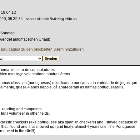
 18:04:12
020, 09:39:34
- schaut sich die BrainKing-Hilfe an
 Sonntag
rwendet automatischen Urlaub
|
pauloaguia zu den blockierten Usern hinzufügen
inema, de ler e de computadores.
tico mas faço voluntariado noutras áreas.
damas clássicas (portuguesas) e fui ficando por causa da variedade de jogos que
nalmente, quase 4 anos depois, cá apareceram as damas portuguesas!!!).
a, reading and computers.
ut I volunteer in other fields.
r classic checkers (aka portuguese aka spanish checkers) and I stayed because of
 that I found and that showed up (and finaly, almost 4 years later, the Portuguese
duced to the site!!!).