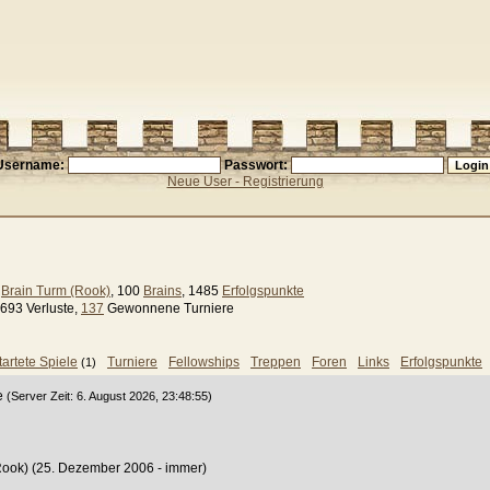
Username:
Passwort:
Neue User - Registrierung
Brain Turm (Rook)
, 100
Brains
, 1485
Erfolgspunkte
693 Verluste,
137
Gewonnene Turniere
artete Spiele
Turniere
Fellowships
Treppen
Foren
Links
Erfolgspunkte
(1)
ge
(Server Zeit: 6. August 2026, 23:48:55)
Rook) (25. Dezember 2006 - immer)