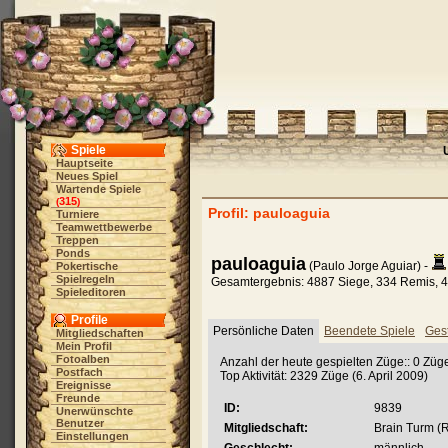
Spiele
Hauptseite
Neues Spiel
Wartende Spiele
315
(
)
Profil: pauloaguia
Turniere
Teamwettbewerbe
Treppen
Ponds
pauloaguia
(Paulo Jorge Aguiar) -
Pokertische
Spielregeln
Gesamtergebnis: 4887 Siege, 334 Remis, 4
Spieleditoren
Profile
Persönliche Daten
Beendete Spiele
Gest
Mitgliedschaften
Mein Profil
Fotoalben
Anzahl der heute gespielten Züge:: 0 Zü
Postfach
Top Aktivität: 2329 Züge (6. April 2009)
Ereignisse
Freunde
ID:
9839
Unerwünschte
Benutzer
Mitgliedschaft:
Brain Turm (
Einstellungen