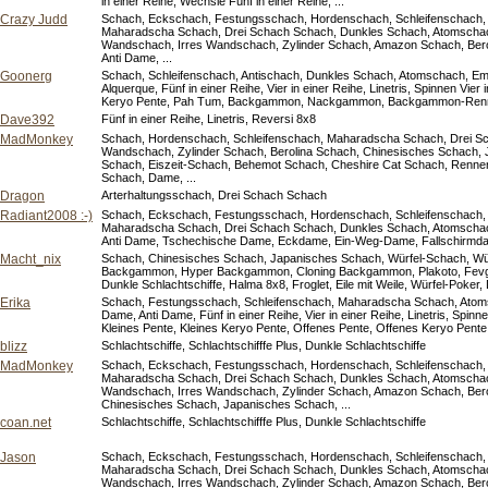
in einer Reihe, Wechsle Fünf in einer Reihe, ...
Crazy Judd
Schach, Eckschach, Festungsschach, Hordenschach, Schleifenschach, A
Maharadscha Schach, Drei Schach Schach, Dunkles Schach, Atomscha
Wandschach, Irres Wandschach, Zylinder Schach, Amazon Schach, Ber
Anti Dame, ...
Goonerg
Schach, Schleifenschach, Antischach, Dunkles Schach, Atomschach, 
Alquerque, Fünf in einer Reihe, Vier in einer Reihe, Linetris, Spinnen Vier
Keryo Pente, Pah Tum, Backgammon, Nackgammon, Backgammon-Renne
Dave392
Fünf in einer Reihe, Linetris, Reversi 8x8
MadMonkey
Schach, Hordenschach, Schleifenschach, Maharadscha Schach, Drei S
Wandschach, Zylinder Schach, Berolina Schach, Chinesisches Schach, J
Schach, Eiszeit-Schach, Behemot Schach, Cheshire Cat Schach, Rennen
Schach, Dame, ...
Dragon
Arterhaltungsschach, Drei Schach Schach
Radiant2008 :-)
Schach, Eckschach, Festungsschach, Hordenschach, Schleifenschach, A
Maharadscha Schach, Drei Schach Schach, Dunkles Schach, Atomsch
Anti Dame, Tschechische Dame, Eckdame, Ein-Weg-Dame, Fallschirmda
Macht_nix
Schach, Chinesisches Schach, Japanisches Schach, Würfel-Schach, Würfe
Backgammon, Hyper Backgammon, Cloning Backgammon, Plakoto, Fevga, S
Dunkle Schlachtschiffe, Halma 8x8, Froglet, Eile mit Weile, Würfel-Poker,
Erika
Schach, Festungsschach, Schleifenschach, Maharadscha Schach, Ato
Dame, Anti Dame, Fünf in einer Reihe, Vier in einer Reihe, Linetris, Spinn
Kleines Pente, Kleines Keryo Pente, Offenes Pente, Offenes Keryo Pen
blizz
Schlachtschiffe, Schlachtschifffe Plus, Dunkle Schlachtschiffe
MadMonkey
Schach, Eckschach, Festungsschach, Hordenschach, Schleifenschach, A
Maharadscha Schach, Drei Schach Schach, Dunkles Schach, Atomscha
Wandschach, Irres Wandschach, Zylinder Schach, Amazon Schach, Ber
Chinesisches Schach, Japanisches Schach, ...
coan.net
Schlachtschiffe, Schlachtschifffe Plus, Dunkle Schlachtschiffe
Jason
Schach, Eckschach, Festungsschach, Hordenschach, Schleifenschach, A
Maharadscha Schach, Drei Schach Schach, Dunkles Schach, Atomscha
Wandschach, Irres Wandschach, Zylinder Schach, Amazon Schach, Ber