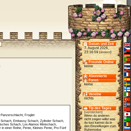
Datum und Zeit
7. August 2026,
23:16:59 (
)
ändern
Freunde Online
keine
!
Abonnierte
Foren
keine
Vereine
nichts
Tip des Tages
(
verstecken
)
Panzerschlacht, Froglet
Wenn du anderen
nicht zeigen willst was
h Schach, Embassy Schach, Zylinder Schach,
du tust kannst du in
isches Schach, Los Alamos Minischach,
den Einstellungen zum
 in einer Reihe, Pente, Kleines Pente, Pro Fünf
Ruhemodus