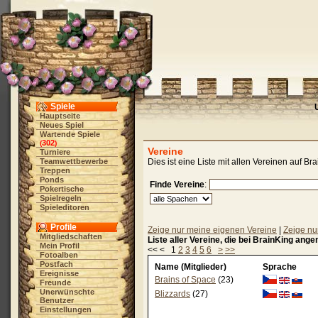
Spiele
Hauptseite
Neues Spiel
Wartende Spiele
302
(
)
Vereine
Turniere
Teamwettbewerbe
Dies ist eine Liste mit allen Vereinen auf 
Treppen
Ponds
Finde Vereine
:
Pokertische
Spielregeln
Spieleditoren
Profile
Zeige nur meine eigenen Vereine
|
Zeige nu
Mitgliedschaften
Liste aller Vereine, die bei BrainKing ang
Mein Profil
<< < 1
2
3
4
5
6
>
>>
Fotoalben
Postfach
Name (Mitglieder)
Sprache
Ereignisse
Brains of Space
(23)
Freunde
Unerwünschte
Blizzards
(27)
Benutzer
Einstellungen