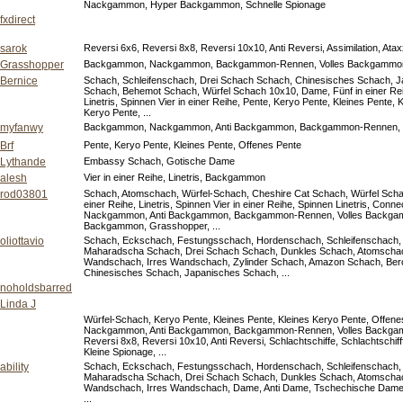
Nackgammon, Hyper Backgammon, Schnelle Spionage
fxdirect
sarok
Reversi 6x6, Reversi 8x8, Reversi 10x10, Anti Reversi, Assimilation, Ata
Grasshopper
Backgammon, Nackgammon, Backgammon-Rennen, Volles Backgammon,
Bernice
Schach, Schleifenschach, Drei Schach Schach, Chinesisches Schach, J
Schach, Behemot Schach, Würfel Schach 10x10, Dame, Fünf in einer Reihe, 
Linetris, Spinnen Vier in einer Reihe, Pente, Keryo Pente, Kleines Pente,
Keryo Pente, ...
myfanwy
Backgammon, Nackgammon, Anti Backgammon, Backgammon-Rennen, 
Brf
Pente, Keryo Pente, Kleines Pente, Offenes Pente
Lythande
Embassy Schach, Gotische Dame
alesh
Vier in einer Reihe, Linetris, Backgammon
rod03801
Schach, Atomschach, Würfel-Schach, Cheshire Cat Schach, Würfel Sch
einer Reihe, Linetris, Spinnen Vier in einer Reihe, Spinnen Linetris, Con
Nackgammon, Anti Backgammon, Backgammon-Rennen, Volles Backga
Backgammon, Grasshopper, ...
oliottavio
Schach, Eckschach, Festungsschach, Hordenschach, Schleifenschach, A
Maharadscha Schach, Drei Schach Schach, Dunkles Schach, Atomscha
Wandschach, Irres Wandschach, Zylinder Schach, Amazon Schach, Ber
Chinesisches Schach, Japanisches Schach, ...
noholdsbarred
Linda J
Würfel-Schach, Keryo Pente, Kleines Pente, Kleines Keryo Pente, Offe
Nackgammon, Anti Backgammon, Backgammon-Rennen, Volles Backgam
Reversi 8x8, Reversi 10x10, Anti Reversi, Schlachtschiffe, Schlachtschiff
Kleine Spionage, ...
ability
Schach, Eckschach, Festungsschach, Hordenschach, Schleifenschach, A
Maharadscha Schach, Drei Schach Schach, Dunkles Schach, Atomscha
Wandschach, Irres Wandschach, Dame, Anti Dame, Tschechische Dame
...