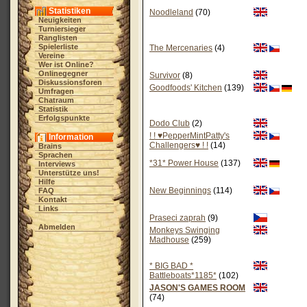
Statistiken
Noodleland
(70)
Neuigkeiten
Turniersieger
Ranglisten
Spielerliste
The Mercenaries
(4)
Vereine
Wer ist Online?
Onlinegegner
Survivor
(8)
Diskussionsforen
Goodfoods' Kitchen
(139)
Umfragen
Chatraum
Statistik
Erfolgspunkte
Dodo Club
(2)
! ! ♥PepperMintPatty's
Information
Challengers♥ ! !
(14)
Brains
Sprachen
*31* Power House
(137)
Interviews
Unterstütze uns!
Hilfe
New Beginnings
(114)
FAQ
Kontakt
Links
Praseci zaprah
(9)
Abmelden
Monkeys Swinging
Madhouse
(259)
* BIG BAD *
Battleboats*1185*
(102)
JASON'S GAMES ROOM
(74)