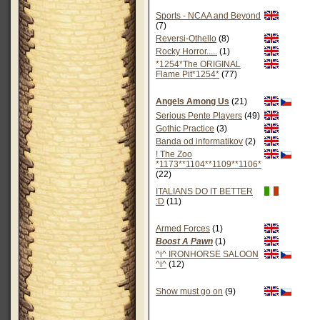
Sports - NCAA and Beyond
(7)
Reversi-Othello
(8)
Rocky Horror.....
(1)
*1254*The ORIGINAL
Flame Pit*1254*
(77)
Angels Among Us
(21)
Serious Pente Players
(49)
Gothic Practice
(3)
Banda od informatikov
(2)
! The Zoo
*1173**1104**1109**1106*
(22)
ITALIANS DO IT BETTER
:D
(11)
Armed Forces
(1)
Boost A Pawn
(1)
^i^ IRONHORSE SALOON
^i^
(12)
Show must go on
(9)