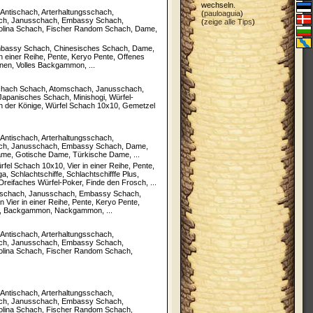
wechseln.
ntischach, Arterhaltungsschach,
(
pauloaguia
)
ch, Janusschach, Embassy Schach,
(
zeige alle Tips
)
olina Schach, Fischer Random Schach, Dame,
Embassy Schach, Chinesisches Schach, Dame,
 in einer Reihe, Pente, Keryo Pente, Offenes
n, Volles Backgammon, ...
chach Schach, Atomschach, Janusschach,
apanisches Schach, Minishogi, Würfel-
 der Könige, Würfel Schach 10x10, Gemetzel
ntischach, Arterhaltungsschach,
ach, Janusschach, Embassy Schach, Dame,
me, Gotische Dame, Türkische Dame, ...
l Schach 10x10, Vier in einer Reihe, Pente,
chlachtschiffe, Schlachtschifffe Plus,
 Dreifaches Würfel-Poker, Finde den Frosch, ...
mschach, Janusschach, Embassy Schach,
en Vier in einer Reihe, Pente, Keryo Pente,
te, Backgammon, Nackgammon, ...
ntischach, Arterhaltungsschach,
ch, Janusschach, Embassy Schach,
olina Schach, Fischer Random Schach,
ntischach, Arterhaltungsschach,
ch, Janusschach, Embassy Schach,
olina Schach, Fischer Random Schach,