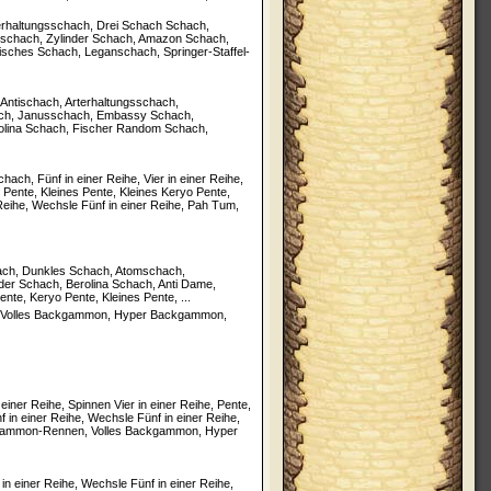
erhaltungsschach, Drei Schach Schach,
chach, Zylinder Schach, Amazon Schach,
sches Schach, Leganschach, Springer-Staffel-
ntischach, Arterhaltungsschach,
ch, Janusschach, Embassy Schach,
olina Schach, Fischer Random Schach,
ch, Fünf in einer Reihe, Vier in einer Reihe,
yo Pente, Kleines Pente, Kleines Keryo Pente,
 Reihe, Wechsle Fünf in einer Reihe, Pah Tum,
ach, Dunkles Schach, Atomschach,
r Schach, Berolina Schach, Anti Dame,
ente, Keryo Pente, Kleines Pente, ...
Volles Backgammon, Hyper Backgammon,
er Reihe, Spinnen Vier in einer Reihe, Pente,
 in einer Reihe, Wechsle Fünf in einer Reihe,
ammon-Rennen, Volles Backgammon, Hyper
 einer Reihe, Wechsle Fünf in einer Reihe,