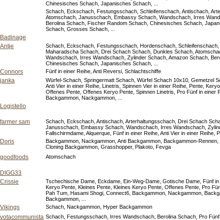
Chinesisches Schach, Japanisches Schach, ...
Schach, Eckschach, Festungsschach, Schleifenschach, Antischach, Art
Atomschach, Janusschach, Embassy Schach, Wandschach, Irres Wands
Berolina Schach, Fischer Random Schach, Chinesisches Schach, Japani
Schach, Grosses Schach, ...
Badinage
Antje
Schach, Eckschach, Festungsschach, Hordenschach, Schleifenschach, A
Maharadscha Schach, Drei Schach Schach, Dunkles Schach, Atomscha
Wandschach, Irres Wandschach, Zylinder Schach, Amazon Schach, Ber
Chinesisches Schach, Japanisches Schach, ...
Connors
Fünf in einer Reihe, Anti Reversi, Schlachtschiffe
janka
Würfel-Schach, Springermatt Schach, Würfel Schach 10x10, Gemetzel Scha
Anti Vier in einer Reihe, Linetris, Spinnen Vier in einer Reihe, Pente, Ker
Offenes Pente, Offenes Keryo Pente, Spinnen Linetris, Pro Fünf in einer
Backgammon, Nackgammon, ...
Logistello
farmer sam
Schach, Eckschach, Antischach, Arterhaltungsschach, Drei Schach Sch
Janusschach, Embassy Schach, Wandschach, Irres Wandschach, Zylinde
Fallschirmdame, Alquerque, Fünf in einer Reihe, Anti Vier in einer Reihe, P
Doris
Backgammon, Nackgammon, Anti Backgammon, Backgammon-Rennen, 
Cloning Backgammon, Grasshopper, Plakoto, Fevga
goodfoods
Atomschach
DIGG33
Crissie
Tschechische Dame, Eckdame, Ein-Weg-Dame, Gotische Dame, Fünf in ein
Keryo Pente, Kleines Pente, Kleines Keryo Pente, Offenes Pente, Pro Fünf
Pah Tum, Hasami Shogi, Connect6, Backgammon, Nackgammon, Backg
Backgammon, ...
Vikings
Schach, Nackgammon, Hyper Backgammon
votacommunista
Schach, Festungsschach, Irres Wandschach, Berolina Schach, Pro Fünf in