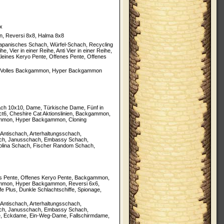
xx
 Reversi 8x8, Halma 8x8
apanisches Schach, Würfel-Schach, Recycling
Vier in einer Reihe, Anti Vier in einer Reihe,
 Kleines Keryo Pente, Offenes Pente, Offenes
Volles Backgammon, Hyper Backgammon
ach 10x10, Dame, Türkische Dame, Fünf in
nect6, Cheshire Cat Aktionslinien, Backgammon,
mmon, Hyper Backgammon, Cloning
ntischach, Arterhaltungsschach,
ch, Janusschach, Embassy Schach,
olina Schach, Fischer Random Schach,
nes Pente, Offenes Keryo Pente, Backgammon,
mon, Hyper Backgammon, Reversi 6x6,
fe Plus, Dunkle Schlachtschiffe, Spionage,
ntischach, Arterhaltungsschach,
ch, Janusschach, Embassy Schach,
, Eckdame, Ein-Weg-Dame, Fallschirmdame,