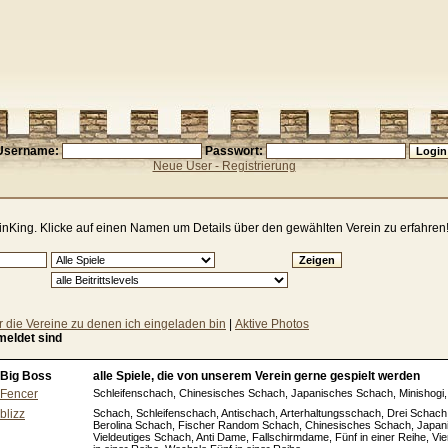
Username:
Passwort:
Neue User - Registrierung
BrainKing. Klicke auf einen Namen um Details über den gewählten Verein zu erfahren
r die Vereine zu denen ich eingeladen bin
|
Aktive Photos
emeldet sind
Big Boss
alle Spiele, die von unserem Verein gerne gespielt werden
Fencer
Schleifenschach, Chinesisches Schach, Japanisches Schach, Minishogi, 
blizz
Schach, Schleifenschach, Antischach, Arterhaltungsschach, Drei Schac
Berolina Schach, Fischer Random Schach, Chinesisches Schach, Japan
Vieldeutiges Schach, Anti Dame, Fallschirmdame, Fünf in einer Reihe, Vier