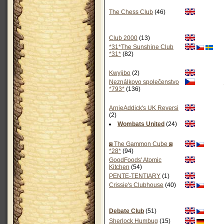
The Chess Club
(46)
Club 2000
(13)
*31*The Sunshine Club
*31*
(82)
Kwyjibo
(2)
Neználkovo společenstvo
*793*
(136)
ArnieAddick's UK Reversi
(2)
Wombats United
(24)
◙ The Gammon Cube ◙
*28*
(94)
GoodFoods' Atomic
Kitchen
(54)
PENTE-TENTIARY
(1)
Crissie's Clubhouse
(40)
Debate Club
(51)
Sherlock Humbug
(15)