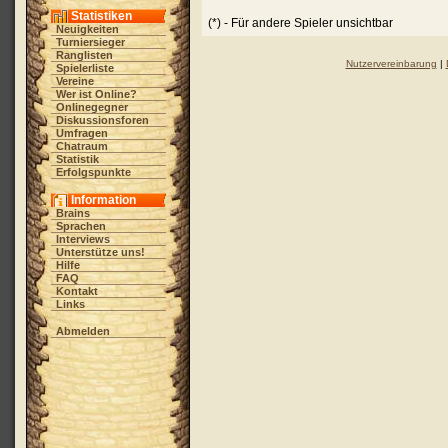
Statistiken
(*) - Für andere Spieler unsichtbar
Neuigkeiten
Turniersieger
Ranglisten
Nutzervereinbarung
|
Spielerliste
Vereine
Wer ist Online?
Onlinegegner
Diskussionsforen
Umfragen
Chatraum
Statistik
Erfolgspunkte
Information
Brains
Sprachen
Interviews
Unterstütze uns!
Hilfe
FAQ
Kontakt
Links
Abmelden