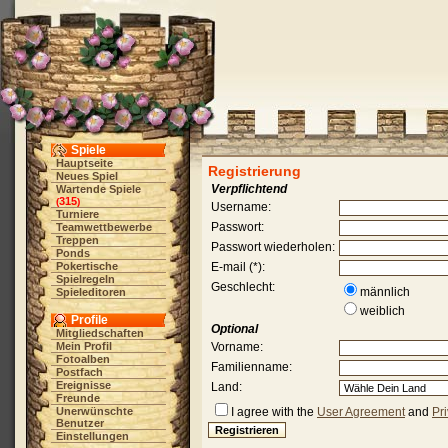
Spiele
Hauptseite
Registrierung
Neues Spiel
Verpflichtend
Wartende Spiele
315
(
)
Username:
Turniere
Passwort:
Teamwettbewerbe
Treppen
Passwort wiederholen:
Ponds
Pokertische
E-mail (*):
Spielregeln
Geschlecht:
männlich
Spieleditoren
weiblich
Profile
Optional
Mitgliedschaften
Mein Profil
Vorname:
Fotoalben
Familienname:
Postfach
Ereignisse
Land:
Freunde
Unerwünschte
I agree with the
User Agreement
and
Pr
Benutzer
Einstellungen