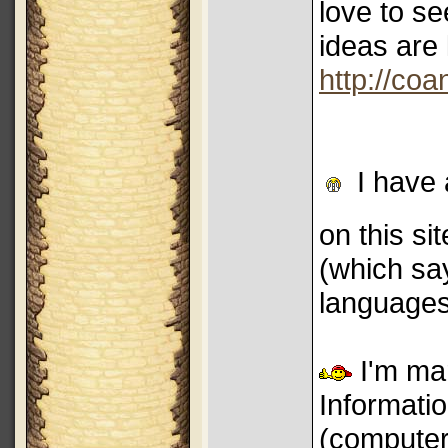
love to s
ideas are 
http://coa
I have 
on this si
(which sa
languages
I'm mar
Informati
(computer