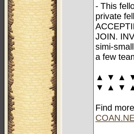
- This fel
private f
ACCEPTI
JOIN. INVI
simi-small
a few tea
▲ ▼ ▲ 
▼ ▲ ▼ 
Find more 
COAN.N