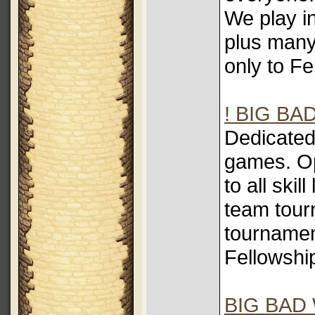
We play i
plus many
only to F
! BIG BAD
Dedicated 
games. O
to all skil
team tour
tournamen
Fellowsh
BIG BAD