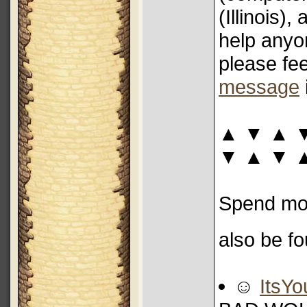
(Illinois),
help anyon
please fee
message
▲ ▼ ▲ 
▼ ▲ ▼ 
Spend mos
also be f
☺
ItsYo