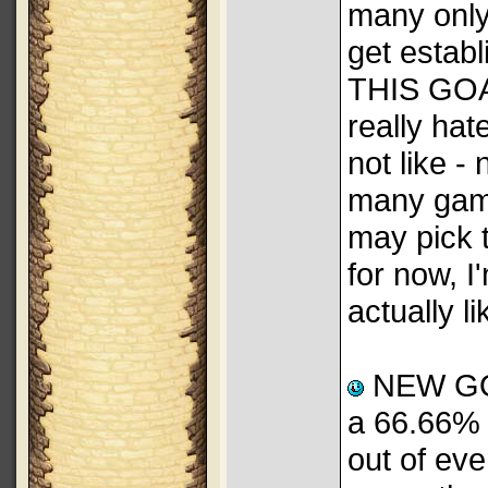
many only
get estab
THIS GOAL
really hat
not like -
many game
may pick t
for now, I
actually li
NEW GOAL
a 66.66% w
out of ev