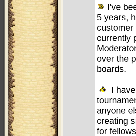
I've bee
5 years, h
customer 
currently 
Moderator
over the p
boards.
I have
tournamen
anyone els
creating 
for fello