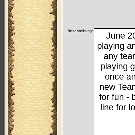
Beschreibung:
June 20
playing a
any tea
playing g
once a
new Team
for fun - 
line for 