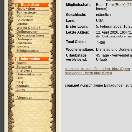
Statistiken
Mitgliedschaft:
Brain Turm (Rook) (25
Neuigkeiten
immer)
Turniersieger
Geschlecht:
männlich
Ranglisten
Spielerliste
Land:
USA
Vereine
Erster Login:
5. Feburar 2003, 16:2
Wer ist Online?
Onlinegegner
Letzte Aktion:
12. April 2026, 19:47:
Diskussionsforen
den Diskussionsforen um
Umfragen
Total Chips:
1489
Chatraum
Statistik
Wochenendtage:
Dienstag und Donners
Erfolgspunkte
Urlaubstage
45 Tage - Verwendet 
Information
verbleibend:
Urlaub
Brains
Sprachen
coan.net zu den Freunden hinzufügen
Interviews
blockierten Usern hinzufügen
Unterstütze uns!
Hilfe
FAQ
coan.net
wünscht keine Einladungen zu S
Kontakt
Links
Abmelden