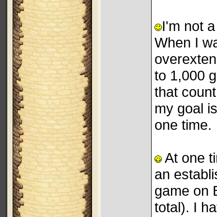
I'm not a
When I wa
overexten
to 1,000 
that coun
my goal i
one time.
At one ti
an establi
game on B
total). I 