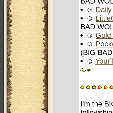
BAD WOL
☺
Dail
☺
Littl
BAD WOL
☺
Gold
☺
Pock
(BIG BA
☺
Your
I'm the B
fellowshi