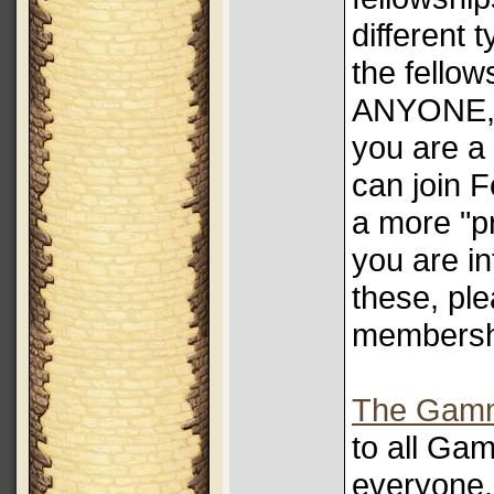
different 
the fellow
ANYONE, w
you are a
can join F
a more "pr
you are in
these, pl
membersh
The Gam
to all Ga
everyone. 