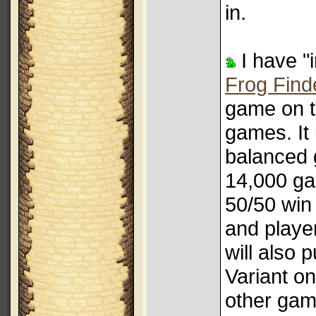
in.
I have "
Frog Find
game on th
games. It 
balanced 
14,000 ga
50/50 win
and player
will also 
Variant on
other gam