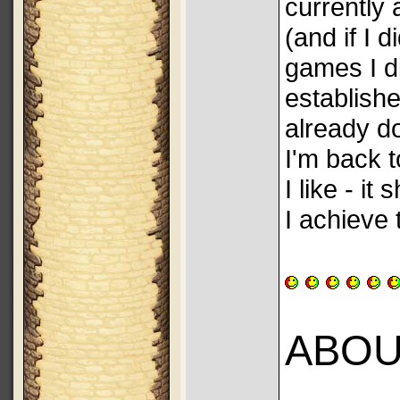
currently 
(and if I d
games I di
establish
already do
I'm back 
I like - it
I achieve 
ABOU