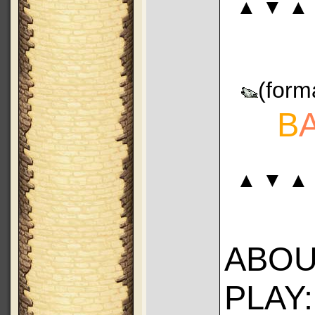
▲ ▼ ▲
(form
B
▲ ▼ ▲
ABOU
PLAY: