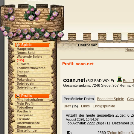
Spiele
Username:
Hauptseite
Neue 
Neues Spiel
Wartende Spiele
375
(
)
Profil: coan.net
Turniere
Teamwettbewerbe
Treppen
Ponds
coan.net
Pokertische
(BIG BAD WOLF) -
Brain 
Spielregeln
Gesamtergebnis: 7246 Siege, 307 Remis, 4
Spieleditoren
Profile
Persönliche Daten
Beendete Spiele
Gest
Mitgliedschaften
Mein Profil
Brett
Links
Erfolgspunkte
(15)
Fotoalben
Postfach
Ereignisse
Anzahl der heute gespielten Züge:: 0 
Freunde
August 2026, 15:54:02)
Unerwünschte
Top Aktivität: 2222 Züge (11. Dezember 2
Benutzer
Einstellungen
ID:
2560 (
Zeige frühere 