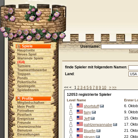
Spiele
Username:
Hauptseite
Neue 
Neues Spiel
Wartende Spiele
314
(
)
Turniere
finde Spieler mit folgendem Namen
:
Teamwettbewerbe
Land
:
Treppen
Ponds
Pokertische
Spielregeln
<< < 1
2
3
4
5
6
7
8
9
10
>
>>
Spieleditoren
12053 registrierte Spieler
Profile
Level
Name
Erster L
Mitgliedschaften
6. Okto
shortstuff
Mein Profil
Fotoalben
9. Okto
fairy
Postfach
15. Okt
Jeff
Ereignisse
Freunde
17. Okt
pahtzerwannabe
Unerwünschte
Benutzer
21. Okt
Bluefin
Einstellungen
22. Okt
steven