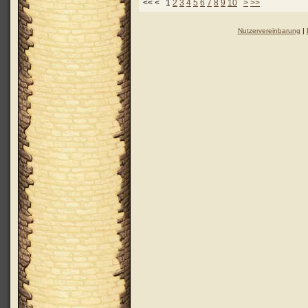
<< < 1
2
3
4
5
6
7
8
9
10
>
>>
Nutzervereinbarung
|