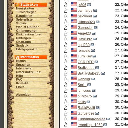
Statistiken
22. Okt
jk806
Neuigkeiten
22. Okt
palmarge
Turniersieger
Ranglisten
23. Okt
Silkwood
Spielerliste
23. Okt
Hitman023
Vereine
Wer ist Online?
24. Okt
Gamester
Onlinegegner
25. Okt
Angel23
Diskussionsforen
Umfragen
26. Okt
Dave392
Chatraum
26. Okt
apd230
Statistik
Erfolgspunkte
27. Okt
remosid
27. Okt
Turn Key
Information
Brains
27. Okt
CCRIDER
Sprachen
27. Okt
Brattybabe
Interviews
Unterstütze uns!
27. Okt
BrAtTyBaBe25
Hilfe
28. Okt
webdigr
FAQ
Kontakt
28. Okt
Smile
Links
29. Okt
lunicous
Abmelden
29. Okt
billy2475
30. Okt
chills
30. Okt
RabidWolff
30. Okt
taurusrose
30. Okt
CinnamonAndrea
31. Okt
sweetiepie1962