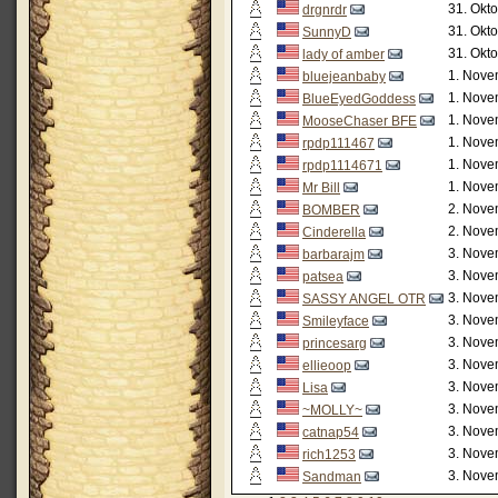
31. Okt
drgnrdr
31. Okt
SunnyD
31. Okt
lady of amber
1. Nove
bluejeanbaby
1. Nove
BlueEyedGoddess
1. Nove
MooseChaser BFE
1. Nove
rpdp111467
1. Nove
rpdp1114671
1. Nove
Mr Bill
2. Nove
BOMBER
2. Nove
Cinderella
3. Nove
barbarajm
3. Nove
patsea
3. Nove
SASSY ANGEL OTR
3. Nove
Smileyface
3. Nove
princesarg
3. Nove
ellieoop
3. Nove
Lisa
3. Nove
~MOLLY~
3. Nove
catnap54
3. Nove
rich1253
3. Nove
Sandman