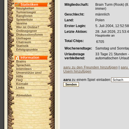
Statistiken
Mitgliedschaft:
Brain Turm (Rook) (8
Neuigkeiten
immer)
Turniersieger
Geschlecht:
männlich
Ranglisten
Spielerliste
Land:
Polen
Vereine
Erster Login:
5. Juli 2004, 12:52:58
Wer ist Online?
Onlinegegner
Letzte Aktion:
28. Juli 2026, 21:53:
Diskussionsforen
Hauptseite an
Umfragen
Total Chips:
6705
Chatraum
Statistik
Wochenendtage:
Samstag und Sonnta
Erfolgspunkte
Urlaubstage
33 Tage 21 Stunden 
Information
verbleibend:
automatischen Urlau
Brains
Sprachen
aaru zu den Freunden hinzufügen
|
aaru 
Interviews
Usern hinzufügen
Unterstütze uns!
Hilfe
aaru
zu einem Spiel einladen
FAQ
Kontakt
Links
Abmelden