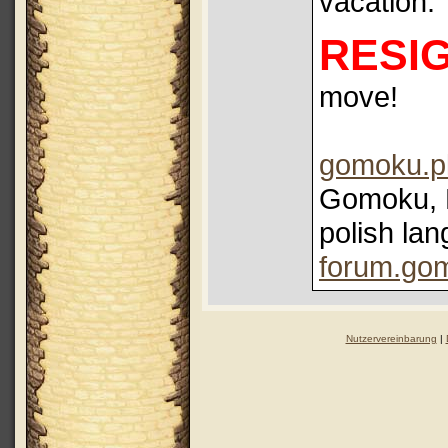
vacation.
RESI
move!
gomoku.p
Gomoku, R
polish lan
forum.gom
Nutzervereinbarung
|