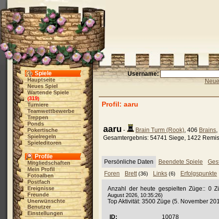
Spiele
Username:
Hauptseite
Neue 
Neues Spiel
Wartende Spiele
319
(
)
Profil: aaru
Turniere
Teamwettbewerbe
Treppen
Ponds
aaru
-
Brain Turm (Rook)
, 406
Brains
Pokertische
Spielregeln
Gesamtergebnis: 54741 Siege, 1422 Remis
Spieleditoren
Profile
Persönliche Daten
Beendete Spiele
Gest
Mitgliedschaften
Mein Profil
Foren
Brett
Links
Erfolgspunkte
(36)
(6)
Fotoalben
Postfach
Ereignisse
Anzahl der heute gespielten Züge:: 0 
Freunde
August 2026, 10:35:26)
Unerwünschte
Top Aktivität: 3500 Züge (5. November 20
Benutzer
Einstellungen
ID:
10078