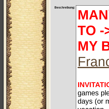
Beschreibung:
MAN
TO -
MY B
Fran
INVITAT
games plea
days (or 