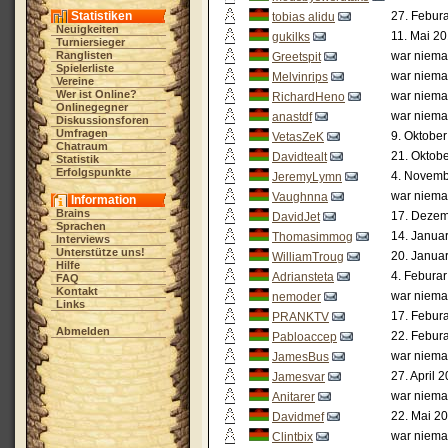
Statistiken
27. Febura
tobias alidu
Neuigkeiten
11. Mai 20
gukilks
Turniersieger
Ranglisten
war niema
Greetspit
Spielerliste
war niema
Melvinrips
Vereine
Wer ist Online?
war niema
RichardHeno
Onlinegegner
war niema
anastdf
Diskussionsforen
Umfragen
9. Oktober
VetasZeK
Chatraum
21. Oktobe
Davidtealt
Statistik
Erfolgspunkte
4. Novemb
JeremyLymn
war niema
Vaughnna
Information
Brains
17. Dezem
DavidJet
Sprachen
14. Janua
Thomasimmog
Interviews
Unterstütze uns!
20. Janua
WilliamTroug
Hilfe
4. Feburar
Adriansteta
FAQ
Kontakt
war niema
nemoder
Links
17. Febura
PRANKTV
Abmelden
22. Febura
Pabloaccep
war niema
JamesBus
27. April 
Jamesvar
war niema
Anitarer
22. Mai 20
Davidmef
war niema
Clintbix