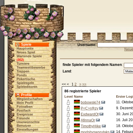
Spiele
Username:
Hauptseite
Neue 
Neues Spiel
Wartende Spiele
302
(
)
Turniere
finde Spieler mit folgendem Namen
:
Teamwettbewerbe
Land
:
Treppen
Ponds
Pokertische
Spielregeln
<< < 1
2
>
>>
Spieleditoren
86 registrierte Spieler
Profile
Level
Name
Erster Log
Mitgliedschaften
11. Oktobe
bobowski74
Mein Profil
Fotoalben
9. Dezemb
P<Ç>r@zy
Postfach
30. Juni 2
ExdwardOt
Ereignisse
Freunde
16. Juli 2
AfinnaOr
Unerwünschte
Benutzer
18. Oktobe
TimothyHike
Einstellungen
14. Febura
modsbyswsrutaks