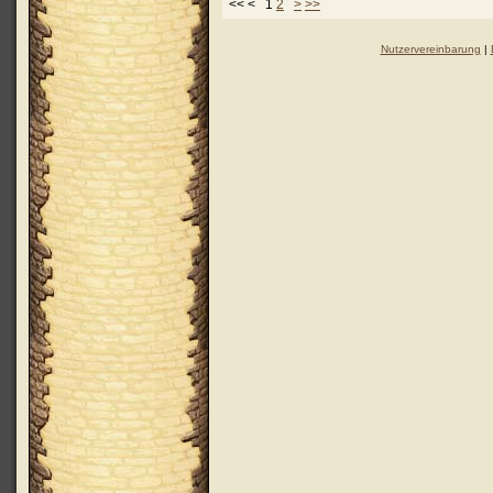
<< < 1
2
>
>>
Nutzervereinbarung
|