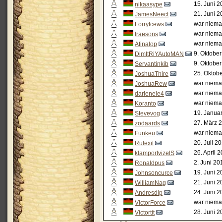
15. Juni 2
nikaasype
21. Juni 2
JamesNeect
war niema
LorryIcews
war niema
Iraesons
war niema
Afinalop
9. Oktober
DimItRiYAutoMAN
9. Oktober
Servantinkib
25. Oktobe
JoshuaThire
war niema
JoshuaRew
war niema
darlenele4
war niema
Koranto
19. Janua
Stevevog
27. März 
zodaards
war niema
Funkeu
20. Juli 2
Rulexit
26. April 
klamportvizelS
2. Juni 20
Ronaldpus
19. Juni 2
Johnsoncurce
21. Juni 2
WilliamNag
24. Juni 2
Andresdip
war niema
VictorForce
28. Juni 2
Victortit