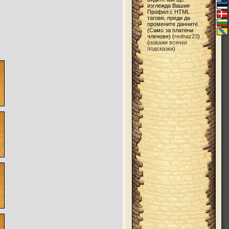
изглежда Вашия
Профил с HTML
тагове, преди да
промените данните.
(Само за платени
членове) (
rednaz23
)
(
покажи всички
подсказки
)