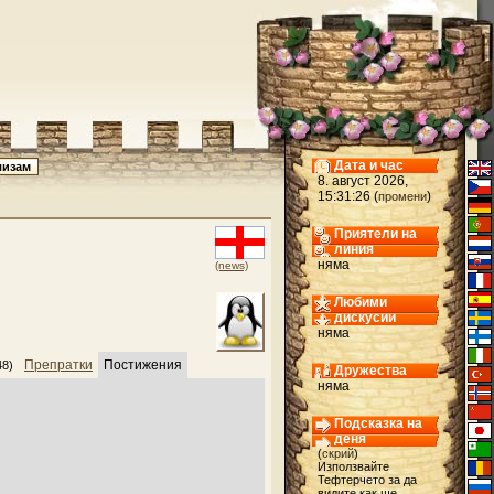
Дата и час
8. август 2026,
15:31:26 (
)
промени
Приятели на
линия
няма
(news)
Любими
дискусии
няма
Препратки
Постижения
48)
Дружества
няма
Подсказка на
деня
(
скрий
)
Използвайте
Тефтерчето за да
видите как ще