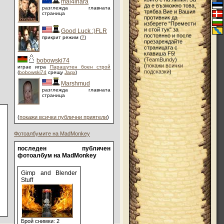
mal4inara
да е възможно това,
разглежда главната
трябва Вие и Вашия
страница
противник да
изберете "Премести
и стой тук" за
Good Luck :)FLR
постоянно и после
прикрит режим (
?
)
презареждайте
страницата с
клавиша F5!
(
TeamBundy
)
bobowski74
(
покажи всички
играе игра
Парашутен боен строй
подсказки
)
(
bobowski74
срещу
Jaqx
)
Marshmud
разглежда главната
страница
(
покажи всички публични приятели
)
Фотоалбумите на MadMonkey
последен публичен
фотоалбум на MadMonkey
Gimp and Blender
Stuff
Брой снимки: 2