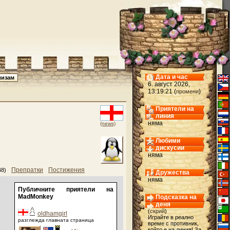
Дата и час
6. август 2026,
13:19:21 (
)
промени
Приятели на
линия
няма
(news)
Любими
дискусии
няма
Препратки
Постижения
48)
Дружества
няма
Публичните приятели на
MadMonkey
Подсказка на
деня
(
скрий
)
oldhamgirl
Играйте в реално
разглежда главната страница
време с противник,
който е на линия! За