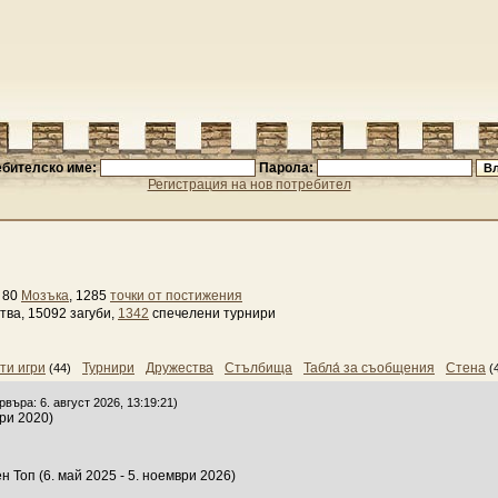
бителско име:
Парола:
Регистрация на нов потребител
, 80
Мозъка
, 1285
точки от постижения
тва, 15092 загуби,
1342
спечелени турнири
ти игри
Турнири
Дружества
Стълбища
Табла́ за съобщения
Стена
(44)
(
въра: 6. август 2026, 13:19:21)
ри 2020)
 Топ (6. май 2025 - 5. ноември 2026)