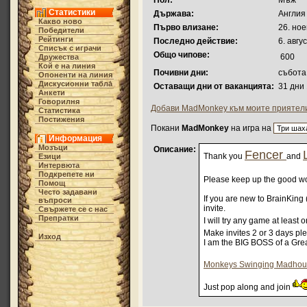
Пол:
Мъж
Статистики
Държава:
Англия
Какво ново
Първо влизане:
26. ное
Победители
Рейтинги
Последно действие:
6. авгу
Списък с играчи
Общо чипове:
600
Дружества
Кой е на линия
Почивни дни:
събота
Опоненти на линия
Дискусионни табла́
Оставащи дни от ваканцията:
31 дни
Анкети
Говорилня
Добави MadMonkey към моите приятел
Статистика
Постижения
Покани
MadMonkey
на игра на
Информация
Мозъци
Описание:
Fencer
Thank you
and
Езици
Интервюта
Подкрепете ни
Please keep up the good wor
Помощ
Често задавани
If you are new to BrainKing 
въпроси
invite.
Свържете се с нас
Препратки
I will try any game at least
Make invites 2 or 3 days pl
Изход
I am the BIG BOSS of a Grea
Monkeys Swinging Madhou
Just pop along and join