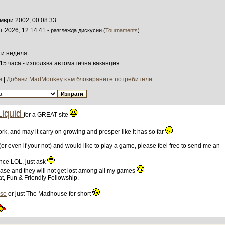
мври 2002, 00:08:33
ст 2026, 12:14:41
- разглежда дискусии (
Tournaments
)
 и неделя
 15 часа - използва автоматична ваканция
и
|
Добави MadMonkey към блокираните потребители
Liquid
for a GREAT site
k, and may it carry on growing and prosper like it has so far
(or even if your not) and would like to play a game, please feel free to send me an
 once LOL, just ask
ease and they will not get lost among all my games
t, Fun & Friendly Fellowship.
se
or just The Madhouse for short