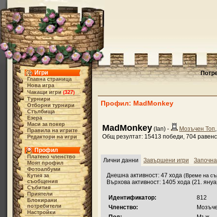
Игри
Потре
Главна страница
Нова игра
Чакащи игри
327
(
)
Турнири
Профил: MadMonkey
Отборни турнири
Стълбища
Езера
Маси за покер
MadMonkey
(Ian) -
Мозъчен Топ
Правила на игрите
Общ резултат: 15413 победи, 704 равенс
Редактори на игри
Профил
Платено членство
Лични данни
Завършени игри
Започна
Моят профил
Фотоалбуми
Днешна активност: 47 хода
Кутия за
(Време на сър
съобщения
Върхова активност: 1405 хода (21. януа
Събития
Приятели
Идентификатор:
812
Блокирани
потребители
Членство:
Мозъчен
Настройки