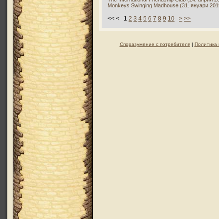
Monkeys Swinging Madhouse (31. януари 2019
<< < 1
2
3
4
5
6
7
8
9
10
>
>>
Споразумение с потребителя
|
Политика 