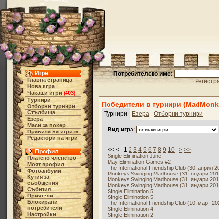
Игри
Потребителско име:
Главна страница
Регистр
Нова игра
Чакащи игри
403
(
)
Турнири
Победители в турнири (MadMonk
Отборни турнири
Стълбища
Турнири
Езера
Отборни турнири
Езера
Маси за покер
Вид игра
:
Правила на игрите
Редактори на игри
<< < 1
2
3
4
5
6
7
8
9
10
>
>>
Профил
Single Elimination June
Платено членство
May Elimination Games #2
Моят профил
The International Friendship Club (30. април 2
Фотоалбуми
Monkeys Swinging Madhouse (31. януари 2019
Кутия за
Monkeys Swinging Madhouse (31. януари 2019
съобщения
Monkeys Swinging Madhouse (31. януари 2019
Събития
SIngle Elimination 5
Приятели
SIngle Elimination 5
Блокирани
The International Friendship Club (10. март 20
потребители
SIngle Elimination 4
Настройки
SIngle Elimination 2