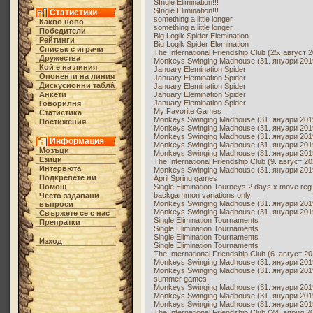
SIngle Elimination!!!
SIngle Elimination!!!
Статистики
something a little longer
Какво ново
something a little longer
Победители
Big Logik Spider Elemination
Рейтинги
Big Logik Spider Elemination
Списък с играчи
The International Friendship Club (25. август 
Дружества
Monkeys Swinging Madhouse (31. януари 2019
Кой е на линия
January Elemination Spider
Опоненти на линия
January Elemination Spider
Дискусионни табла́
January Elemination Spider
Анкети
January Elemination Spider
January Elemination Spider
Говорилня
My Favorite Games
Статистика
Monkeys Swinging Madhouse (31. януари 2019
Постижения
Monkeys Swinging Madhouse (31. януари 2019
Monkeys Swinging Madhouse (31. януари 2019
Информация
Monkeys Swinging Madhouse (31. януари 2019
Мозъци
Monkeys Swinging Madhouse (31. януари 2019
Езици
The International Friendship Club (9. август 20
Интервюта
Monkeys Swinging Madhouse (31. януари 2019
Подкрепете ни
April Spring games
Помощ
Single Elimination Tourneys 2 days x move reg
backgammon variations only
Често задавани
Monkeys Swinging Madhouse (31. януари 2019
въпроси
Monkeys Swinging Madhouse (31. януари 2019
Свържете се с нас
Single Elimination Tournaments
Препратки
Single Elimination Tournaments
Single Elimination Tournaments
Изход
Single Elimination Tournaments
The International Friendship Club (6. август 20
Monkeys Swinging Madhouse (31. януари 2019
Monkeys Swinging Madhouse (31. януари 2019
summer games
Monkeys Swinging Madhouse (31. януари 2019
Monkeys Swinging Madhouse (31. януари 2019
Monkeys Swinging Madhouse (31. януари 2019
The International Friendship Club (24. април 2