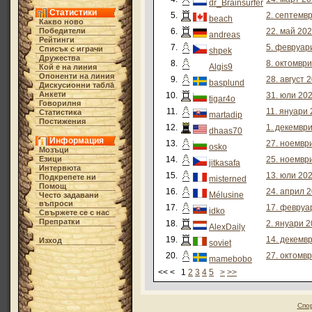
dr_Brainsurfer
Статистики
5.
2. септемвр
beach
Какво ново
Победители
6.
22. май 202
andreas
Рейтинги
7.
5. февруари
Списък с играчи
shpek
Дружества
8.
8. октомври
Algis9
Кой е на линия
Опоненти на линия
9.
28. август 
basplund
Дискусионни табла́
Анкети
10.
31. юли 202
tigar4o
Говорилня
11.
11. януари 
Статистика
martadip
Постижения
12.
1. декември
dhaas70
Информация
13.
27. ноември
osko
Мозъци
Езици
14.
25. ноември
jitkasafa
Интервюта
15.
13. юли 202
Подкрепете ни
misterned
Помощ
16.
24. април 2
Mélusine
Често задавани
въпроси
17.
17. февруар
idko
Свържете се с нас
Препратки
18.
2. януари 2
AlexDaily
19.
14. декемвр
Изход
soviet
20.
27. октомвр
mamebobo
<< < 1
2
3
4
5
>
>>
Спо