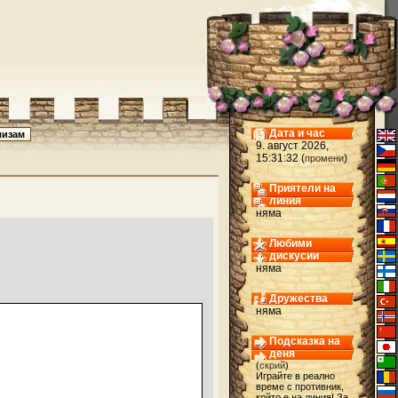
Дата и час
9. август 2026,
15:31:32 (
)
промени
Приятели на
линия
няма
Любими
дискусии
няма
Дружества
няма
Подсказка на
деня
(
скрий
)
Играйте в реално
време с противник,
който е на линия! За