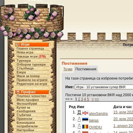
Игри
Потре
Главна страница
Нова игра
Чакащи игри
376
(
)
Турнири
Постижения
Отборни турнири
Стълбища
Точки
Постижения
Езера
Маси за покер
На тази страница са изброени потреби
Правила на игрите
Редактори на игри
Име:
Профил
Постигни 10 установени BKR над 2000 в
Платено членство
<< < 1
2
3
4
5
>
>>
Моят профил
Фотоалбуми
Ред
Име
Дата и час
Кутия за
съобщения
1.
15. юли 202
alexSandra
Събития
Приятели
2.
20. юли 202
takjas
Блокирани
3.
1. април 20
потребители
OVIIDIU
Настройки
4.
14. март 20