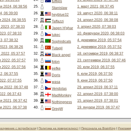
tufflips
и 2024, 06:38:56
25.
1. март 2021, 06:37:45
Stanislaw
4, 06:39:00
26.
19. август 2020, 06:38:11
heyblue32
 2024, 06:38:55
27.
24. април 2020, 06:38:08
Taffazzi
 2023, 07:38:33
28.
3. април 2020, 07:38:03
Jaqen H'ghar
2023, 07:38:33
29.
10. февруари 2020, 06:38:03
lukec
3, 07:38:32
30.
4. декември 2019, 05:37:54
Sophisticats
2023, 06:38:26
31.
2. декември 2019, 05:37:52
Tutagil
 2022, 05:37:57
32.
18. октомври 2019, 06:38:37
Black angel
 2022, 05:37:57
33.
23. септември 2019, 06:37:46
foton
 2022, 05:37:56
34.
20. юли 2019, 06:37:55
eefke
2, 06:37:55
35.
6. юли 2019, 06:37:50
Doris
022, 07:37:55
36.
9. юни 2019, 06:37:50
wasa
и 2022, 06:37:48
37.
29. април 2019, 06:37:11
Vendolas
022, 06:37:43
38.
22. април 2019, 07:38:00
MadMonkey
и 2021, 06:37:42
39.
15. април 2019, 07:38:01
Nothingness
и 2021, 06:37:38
40.
19. януари 2019, 06:37:47
GregW
разумение с потребителя
|
Политика на поверителност
|
Персонала на BrainKing
|
Реклами