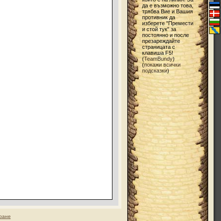
да е възможно това,
трябва Вие и Вашия
противник да
изберете "Премести
и стой тук" за
постоянно и после
презареждайте
страницата с
клавиша F5!
(
TeamBundy
)
(
покажи всички
подсказки
)
ране