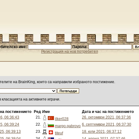
бителско име:
Парола:
Регистрация на нов потребител
телите на BrainKing, които са направили избраното постижение.
 класацията на активните играчи.
 на постижението
Ред
Име
Дата и час на постижението
6, 06:36:43
21.
26. октомври 2021, 06:37:36
ilker028
5, 06:39:24
22.
6. септември 2021, 06:37:30
margo.gabrovo
25, 06:39:13
23.
18. юли 2021, 06:37:12
titeuf
25, 06:39:04
24.
14. април 2021, 07:37:46