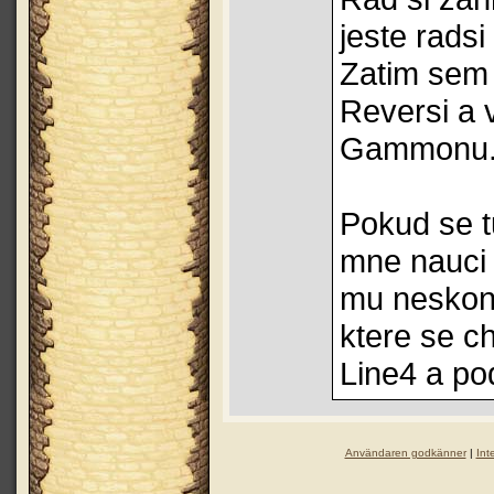
jeste rads
Zatim sem 
Reversi a 
Gammonu
Pokud se t
mne nauci 
mu neskona
ktere se c
Line4 a po
Användaren godkänner
|
Int