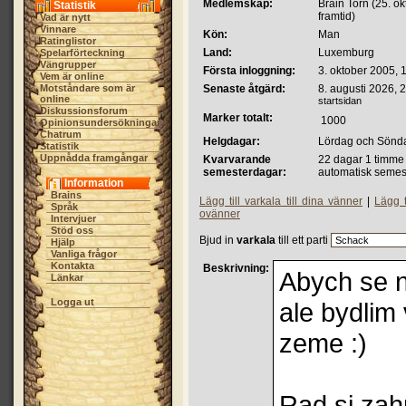
Medlemskap:
Brain Torn (25. ok
Statistik
framtid)
Vad är nytt
Vinnare
Kön:
Man
Ratinglistor
Land:
Luxemburg
Spelarförteckning
Vängrupper
Första inloggning:
3. oktober 2005, 
Vem är online
Motståndare som är
Senaste åtgärd:
8. augusti 2026, 
online
startsidan
Diskussionsforum
Marker totalt:
1000
Opinionsundersökningar
Chatrum
Helgdagar:
Lördag och Sönd
Statistik
Uppnådda framgångar
Kvarvarande
22 dagar 1 timme
semesterdagar:
automatisk semes
Information
Brains
Lägg till varkala till dina vänner
|
Lägg t
Språk
ovänner
Intervjuer
Stöd oss
Bjud in
varkala
till ett parti
Hjälp
Vanliga frågor
Kontakta
Beskrivning:
Abych se 
Länkar
Logga ut
ale bydlim
zeme :)
Rad si zahr