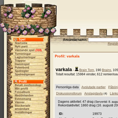
Spel
Användarnamn:
Startsida
Regist
Nytt parti
Väntande spel
318
(
)
Turneringar
Profil: varkala
Lagturneringar
Trappor
Dammspel
Pokerbord
varkala
-
Brain Torn
, 190
Brains
, 10
Spelregler
Totalt resultat: 15984 vinster, 612 remier/oa
Spelredigerare
Profil
Betalt medlemskap
Personliga data
Avslutade partier
Påbörj
Min profil
Fotoalbum
Diskussionsforum
Anslagstavla
Länk
(4)
Meddelanden
Evenemang
Dagens aktivitet: 47 drag
(Servertid: 8. augu
Vänner
Rekordaktivitet: 1860 drag (16. augusti 2
Blockerade
användare
Inställningar
ID:
19973