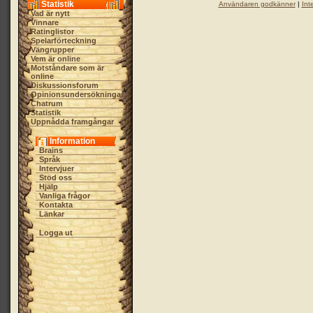
Statistik
Användaren godkänner
|
Int
Vad är nytt
Vinnare
Ratinglistor
Spelarförteckning
Vängrupper
Vem är online
Motståndare som är
online
Diskussionsforum
Opinionsundersökningar
Chatrum
Statistik
Uppnådda framgångar
Information
Brains
Språk
Intervjuer
Stöd oss
Hjälp
Vanliga frågor
Kontakta
Länkar
Logga ut