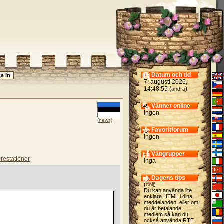
Datum och tid
7. augusti 2026,
14:48:55 (
)
ändra
Vänner online
ingen
(news)
Favoritforum
ingen
Vängrupper
restationer
inga
Dagens tips
(
dölj
)
Du kan använda lite
enklare HTML i dina
meddelanden, eller om
du är betalande
medlem så kan du
också använda RTE