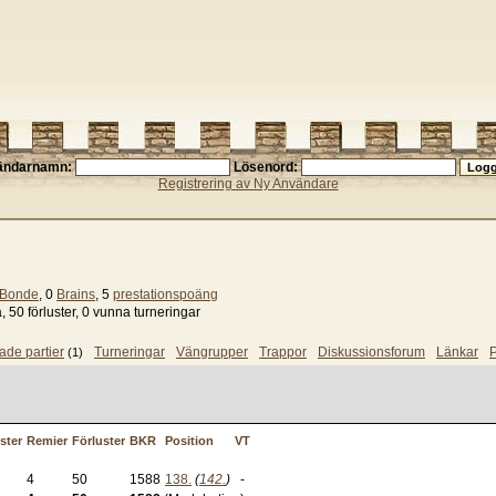
ändarnamn:
Lösenord:
Registrering av Ny Användare
 Bonde
, 0
Brains
, 5
prestationspoäng
a, 50 förluster, 0 vunna turneringar
ade partier
Turneringar
Vängrupper
Trappor
Diskussionsforum
Länkar
P
(1)
ster
Remier
Förluster
BKR
Position
VT
4
50
1588
138.
(
142.
)
-