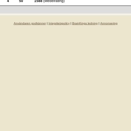
4
50
1588
(Medelrating)
Användaren godkänner
|
Integritetspolicy
|
BrainKings ledning
|
Annonsering