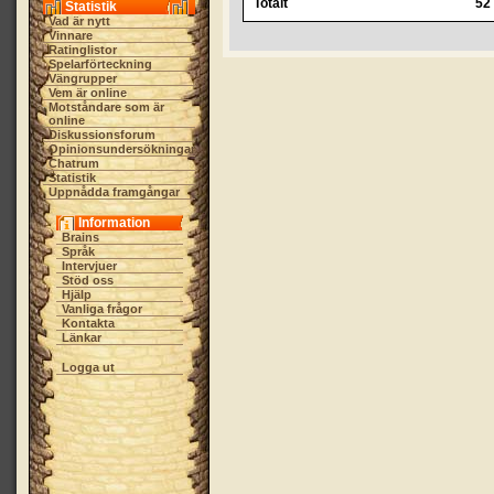
Totalt
52
Statistik
Vad är nytt
Vinnare
Ratinglistor
Spelarförteckning
Vängrupper
Vem är online
Motståndare som är
online
Diskussionsforum
Opinionsundersökningar
Chatrum
Statistik
Uppnådda framgångar
Information
Brains
Språk
Intervjuer
Stöd oss
Hjälp
Vanliga frågor
Kontakta
Länkar
Logga ut