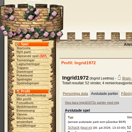
Spel
Anv
Startsida
Nytt parti
Väntande spel
327
(
)
Turneringar
Profil: Ingrid1972
Lagturneringar
Trappor
Dammspel
Pokerbord
Ingrid1972
(Ingrid Leetma) -
Brain
Spelregler
Totalt resultat: 52 vinster, 4 remier/oavgjord
Spelredigerare
Profil
Personliga data
Avslutade partier
Påbörj
Betalt medlemskap
Min profil
Visa bara Ingrid1972s partier med mig
Fotoalbum
Meddelanden
Avslutade spel
Evenemang
Vänner
Typ
Vin
Blockerade
användare
(senast avslutade parti som påverkar BKR)
Inställningar
Schack
52
(
bjud in
)
(30. juli 2026, 13:10:00)