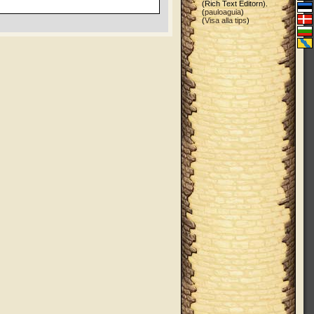
(Rich Text Editorn).
(
pauloaguia
)
(
Visa alla tips
)