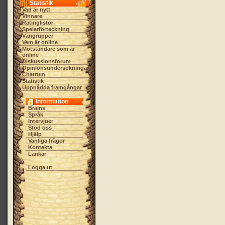
Statistik
Vad är nytt
Vinnare
Ratinglistor
Spelarförteckning
Vängrupper
Vem är online
Motståndare som är
online
Diskussionsforum
Opinionsundersökningar
Chatrum
Statistik
Uppnådda framgångar
Information
Brains
Språk
Intervjuer
Stöd oss
Hjälp
Vanliga frågor
Kontakta
Länkar
Logga ut