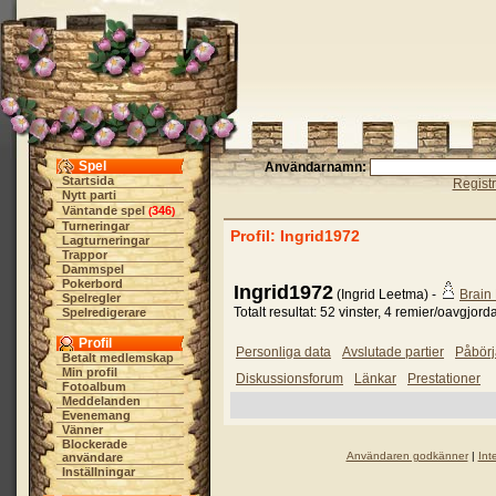
Spel
Användarnamn:
Startsida
Regist
Nytt parti
Väntande spel
346
(
)
Turneringar
Profil: Ingrid1972
Lagturneringar
Trappor
Dammspel
Pokerbord
Ingrid1972
(Ingrid Leetma) -
Brain
Spelregler
Totalt resultat: 52 vinster, 4 remier/oavgjord
Spelredigerare
Profil
Personliga data
Avslutade partier
Påbörj
Betalt medlemskap
Min profil
Diskussionsforum
Länkar
Prestationer
Fotoalbum
Meddelanden
Evenemang
Vänner
Blockerade
Användaren godkänner
|
Int
användare
Inställningar