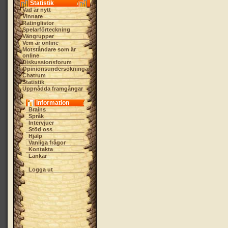
Statistik
Vad är nytt
Vinnare
Ratinglistor
Spelarförteckning
Vängrupper
Vem är online
Motståndare som är
online
Diskussionsforum
Opinionsundersökningar
Chatrum
Statistik
Uppnådda framgångar
Information
Brains
Språk
Intervjuer
Stöd oss
Hjälp
Vanliga frågor
Kontakta
Länkar
Logga ut