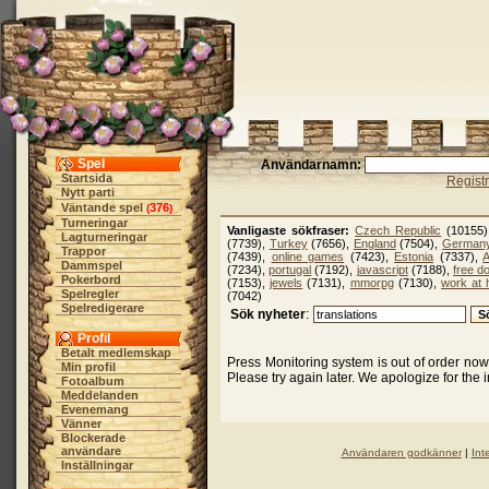
Spel
Användarnamn:
Startsida
Regist
Nytt parti
Väntande spel
376
(
)
Turneringar
Vanligaste sökfraser:
Czech Republic
(10155
Lagturneringar
(7739),
Turkey
(7656),
England
(7504),
German
Trappor
(7439),
online games
(7423),
Estonia
(7337),
A
Dammspel
(7234),
portugal
(7192),
javascript
(7188),
free d
Pokerbord
(7153),
jewels
(7131),
mmorpg
(7130),
work at
Spelregler
(7042)
Spelredigerare
Sök nyheter
:
Profil
Betalt medlemskap
Press Monitoring system is out of order no
Min profil
Please try again later. We apologize for the
Fotoalbum
Meddelanden
Evenemang
Vänner
Blockerade
användare
Användaren godkänner
|
Int
Inställningar