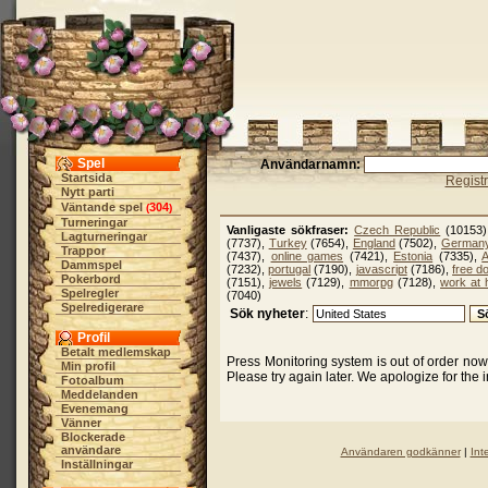
Spel
Användarnamn:
Startsida
Regist
Nytt parti
Väntande spel
304
(
)
Turneringar
Vanligaste sökfraser:
Czech Republic
(10153
Lagturneringar
(7737),
Turkey
(7654),
England
(7502),
German
Trappor
(7437),
online games
(7421),
Estonia
(7335),
A
Dammspel
(7232),
portugal
(7190),
javascript
(7186),
free d
Pokerbord
(7151),
jewels
(7129),
mmorpg
(7128),
work at
Spelregler
(7040)
Spelredigerare
Sök nyheter
:
Profil
Betalt medlemskap
Press Monitoring system is out of order no
Min profil
Please try again later. We apologize for the
Fotoalbum
Meddelanden
Evenemang
Vänner
Blockerade
användare
Användaren godkänner
|
Int
Inställningar