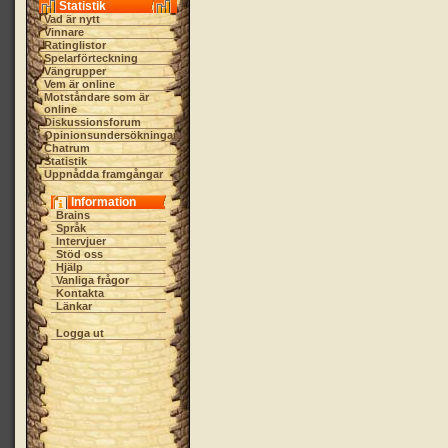
Statistik
Vad är nytt
Vinnare
Ratinglistor
Spelarförteckning
Vängrupper
Vem är online
Motståndare som är
online
Diskussionsforum
Opinionsundersökningar
Chatrum
Statistik
Uppnådda framgångar
Information
Brains
Språk
Intervjuer
Stöd oss
Hjälp
Vanliga frågor
Kontakta
Länkar
Logga ut