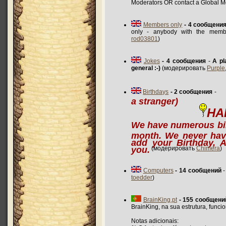
Moderators OR contact a Global 
Members only
- 4 сообщени
only - anybody with the membe
rod03801
)
Jokes
- 4 сообщения
-
A pl
general :-)
(модерировать
Purple
Birthdays
- 2 сообщения
a stranger)
HA
We have numerous bir
month. We never hav
add your Birthday, A
you.
(модерировать
Chimera
)
Computers
- 14 сообщений
-
toedder
)
BrainKing.pt
- 155 сообщени
BrainKing, na sua estrutura, funcio
Notas adicionais: