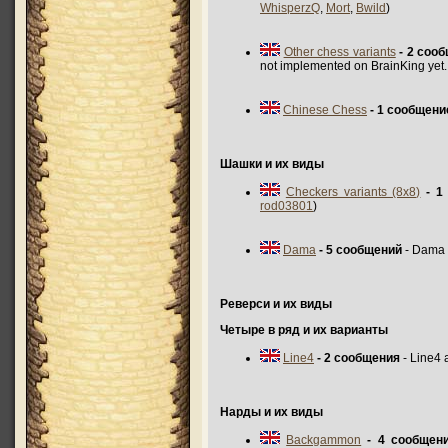
WhisperzQ
,
Mort
,
Bwild
)
Other chess variants
- 2 соо
not implemented on BrainKing ye
Chinese Chess
- 1 сообщени
Шашки и их виды
Checkers variants (8x8)
- 1
rod03801
)
Dama
- 5 сообщений
- Dama 
Реверси и их виды
Четыре в ряд и их варианты
Line4
- 2 сообщения
- Line4 
Нарды и их виды
Backgammon
- 4 сообщен