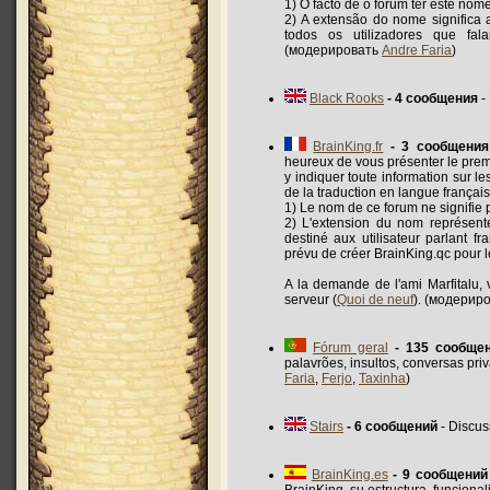
1) O facto de o fórum ter este nom
2) A extensão do nome significa 
todos os utilizadores que fa
(модерировать
Andre Faria
)
Black Rooks
- 4 сообщения
-
BrainKing.fr
- 3 сообщения
heureux de vous présenter le prem
y indiquer toute information sur le
de la traduction en langue français
1) Le nom de ce forum ne signifie
2) L'extension du nom représente
destiné aux utilisateur parlant fr
prévu de créer BrainKing.qc pour le
A la demande de l'ami Marfitalu, 
serveur (
Quoi de neuf
). (модерир
Fórum geral
- 135 сообще
palavrões, insultos, conversas pr
Faria
,
Ferjo
,
Taxinha
)
Stairs
- 6 сообщений
- Discus
BrainKing.es
- 9 сообщений