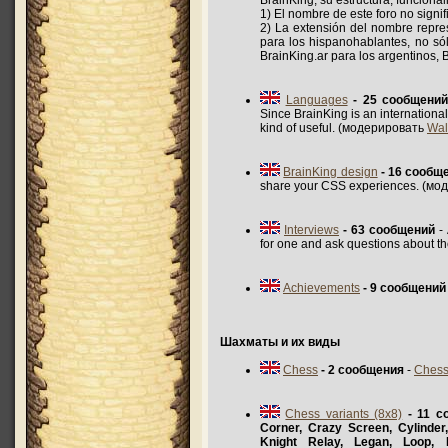
BrainKing, su estructura, funcional
1) El nombre de este foro no signi
2) La extensión del nombre repres
para los hispanohablantes, no só
BrainKing.ar para los argentinos,
Languages
- 25 сообщени
Since BrainKing is an internation
kind of useful. (модерировать
Wal
BrainKing design
- 16 сообщ
share your CSS experiences. (м
Interviews
- 63 сообщений
- 
for one and ask questions about t
Achievements
- 9 сообщений
Шахматы и их виды
Chess
- 2 сообщения
-
Ches
Chess variants (8x8)
- 11 с
Corner, Crazy Screen, Cylinder
Knight Relay, Legan, Loop, 