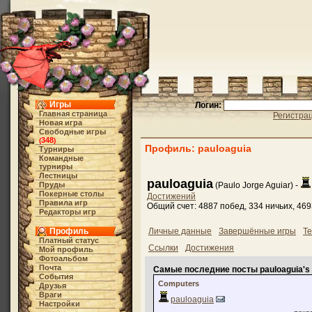
Игры
Логин:
Главная страница
Регистра
Новая игра
Свободные игры
348
(
)
Профиль: pauloaguia
Турниры
Командные
турниры
Лестницы
pauloaguia
Пруды
(Paulo Jorge Aguiar) -
Покерные столы
Достижений
Правила игр
Общий счет: 4887 побед, 334 ничьих, 46
Редакторы игр
Профиль
Личные данные
Завершённые игры
Те
Платный статус
Ссылки
Достижения
Мой профиль
Фотоальбом
Почта
Самые последние посты pauloaguia's
События
Computers
Друзья
Враги
pauloaguia
Настройки