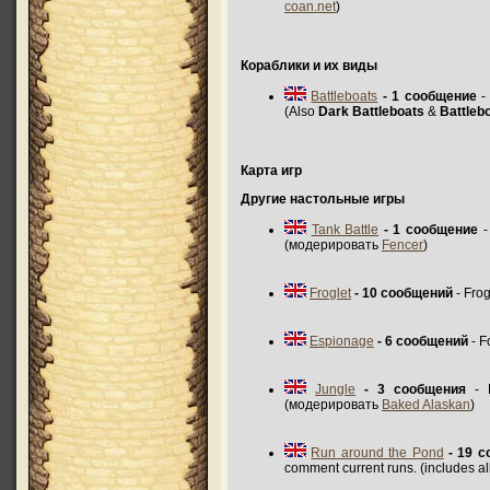
coan.net
)
Кораблики и их виды
Battleboats
- 1 сообщение
- 
(Also
Dark Battleboats
&
Battleb
Карта игр
Другие настольные игры
Tank Battle
- 1 сообщение
-
(модерировать
Fencer
)
Froglet
- 10 сообщений
- Fro
Espionage
- 6 сообщений
- F
Jungle
- 3 сообщения
- D
(модерировать
Baked Alaskan
)
Run around the Pond
- 19 
comment current runs. (includes a