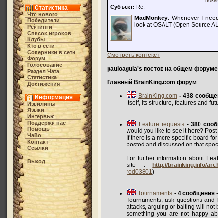
пока
Субъект:
Re:
Статистика
Что нового
MadMonkey
: Whenever I need
Победители
look at OSALT (Open Source ALTe
Рейтинги
Список игроков
Клубы
Кто в cети
Соперники в сети
Смотреть контекст
Форум
Голосование
pauloaguia's постов на общем форуме
Раздел Чата
Статистика
Главный BrainKing.com форум
Достижения
BrainKing.com
- 438 сообще
Информация
itself, its structure, features and 
Извилины
Языки
Интервью
Поддержи нас
Feature requests
- 380 соо
Помощь
would you like to see it here? Post 
ЧаВо
If there is a more specific board fo
Контакт
posted and discussed on that speci
Ссылки
For further information about Feat
Выход
site :
http://brainking.info/a
rod03801
)
Tournaments
- 4 сообщения
-
Tournaments, ask questions and h
attacks, arguing or baiting will not
something you are not happy abo