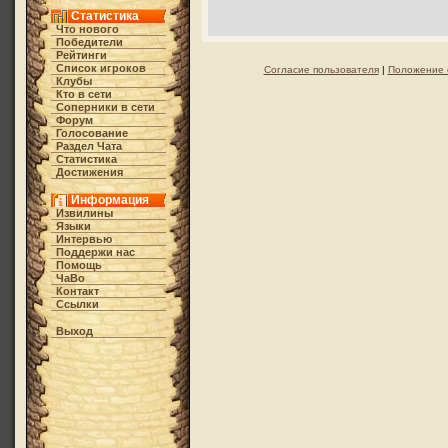
Статистика
Что нового
Победители
Рейтинги
Список игроков
Согласие пользователя
|
Положение 
Клубы
Кто в cети
Соперники в сети
Форум
Голосование
Раздел Чата
Статистика
Достижения
Информация
Извилины
Языки
Интервью
Поддержи нас
Помощь
ЧаВо
Контакт
Ссылки
Выход