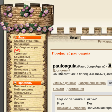
Игры
Логин:
Главная страница
Регистра
Новая игра
Свободные игры
346
(
)
Профиль: pauloaguia
Турниры
Командные
турниры
Лестницы
pauloaguia
Пруды
(Paulo Jorge Aguiar) -
Покерные столы
Достижений
Правила игр
Общий счет: 4887 побед, 334 ничьих, 46
Редакторы игр
Профиль
Личные данные
Завершённые игры
Т
Платный статус
Ссылки
Достижения
Мой профиль
Фотоальбом
Почта
Ход соперника 1 игры:
События
Друзья
Игра
Тип
Враги
Шахматы Беролина
Нормальная игра
Настройки