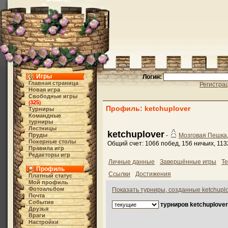
Игры
Логин:
Главная страница
Регистра
Новая игра
Свободные игры
325
(
)
Профиль: ketchuplover
Турниры
Командные
турниры
Лестницы
ketchuplover
Пруды
-
Мозговая Пешка
Покерные столы
Общий счет: 1066 побед, 156 ничьих, 11
Правила игр
Редакторы игр
Личные данные
Завершённые игры
Те
Профиль
Ссылки
Достижения
Платный статус
Мой профиль
Фотоальбом
Показать турниры, созданные ketchupl
Почта
События
турниров ketchuplover'
Друзья
Враги
Настройки