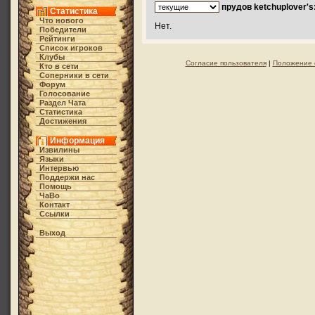
прудов ketchuplover's
Статистика
Что нового
Нет.
Победители
Рейтинги
Список игроков
Клубы
Согласие пользователя
|
Положение 
Кто в cети
Соперники в сети
Форум
Голосование
Раздел Чата
Статистика
Достижения
Информация
Извилины
Языки
Интервью
Поддержи нас
Помощь
ЧаВо
Контакт
Ссылки
Выход