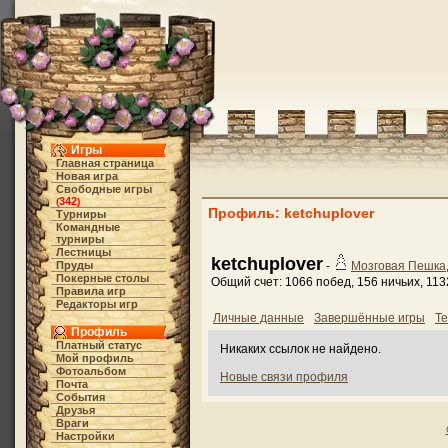
Игры
Главная страница
Новая игра
Свободные игры
342
(
)
Профиль: ketchuplover
Турниры
Командные
турниры
Лестницы
ketchuplover
Пруды
-
Мозговая Пешка
Покерные столы
Общий счет: 1066 побед, 156 ничьих, 11
Правила игр
Редакторы игр
Личные данные
Завершённые игры
Те
Профиль
Платный статус
Никаких ссылок не найдено.
Мой профиль
Фотоальбом
Новые связи профиля
Почта
События
Друзья
Враги
Настройки