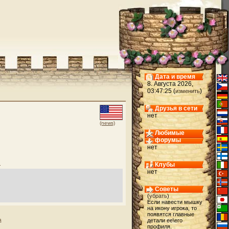
Дата и время
8. Августа 2026,
03:47:25 (
)
изменить
Друзья в сети
нет
(news)
Любимые
форумы
нет
я
Клубы
нет
Советы
(
убрать
)
Если навести мышку
на икону игрока, то
появятся главные
а
детали ее\его
профиля.