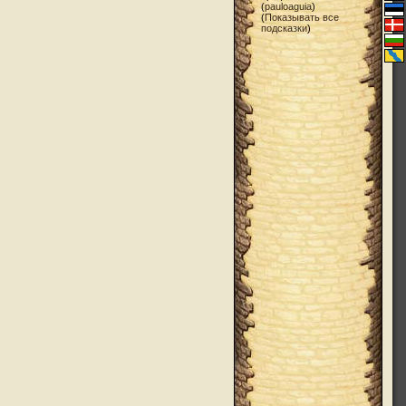
(
pauloaguia
)
(
Показывать все
подсказки
)