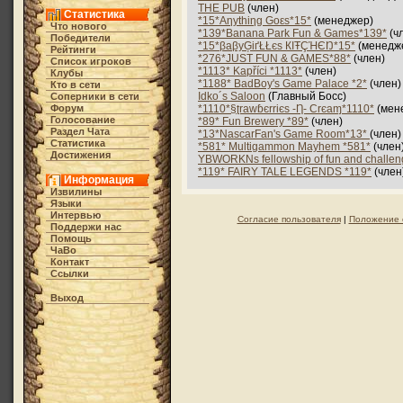
THE PUB
(член)
Статистика
*15*Aηythiηg Goεs*15*
(менеджер)
Что нового
*139*Banana Park Fun & Games*139*
(ч
Победители
*15*βaβyĢіґŁŁєs КIŦÇΉЄŊ*15*
(менедж
Рейтинги
*276*JUST FUN & GAMES*88*
(член)
Список игроков
*1113* Kapříci *1113*
(член)
Клубы
*1188* BadBoy's Game Palace *2*
(член)
Кто в cети
Idko´s Saloon
(Главный Босс)
Соперники в сети
Форум
*1110*§ʈrawɓєrriєs -Ƞ- Crєaɱ*1110*
(мен
Голосование
*89* Fun Brewery *89*
(член)
Раздел Чата
*13*NascarFan's Game Room*13*
(член)
Статистика
*581* Multigammon Mayhem *581*
(член
Достижения
YBWORKNs fellowship of fun and challen
*119* FAIRY TALE LEGENDS *119*
(член
Информация
Извилины
Языки
Интервью
Согласие пользователя
|
Положение 
Поддержи нас
Помощь
ЧаВо
Контакт
Ссылки
Выход