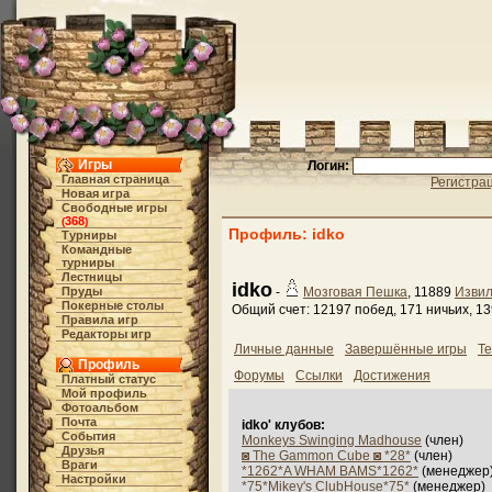
Игры
Логин:
Главная страница
Регистра
Новая игра
Свободные игры
368
(
)
Профиль: idko
Турниры
Командные
турниры
Лестницы
idko
Пруды
-
Мозговая Пешка
, 11889
Изви
Покерные столы
Общий счет: 12197 побед, 171 ничьих, 1
Правила игр
Редакторы игр
Личные данные
Завершённые игры
Те
Профиль
Форумы
Ссылки
Достижения
Платный статус
Мой профиль
Фотоальбом
Почта
idko' клубов:
События
Monkeys Swinging Madhouse
(член)
Друзья
◙ The Gammon Cube ◙ *28*
(член)
Враги
*1262*A WHAM BAMS*1262*
(менеджер
Настройки
*75*Mikey's ClubHouse*75*
(менеджер)