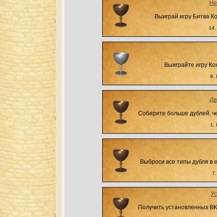
Не
Выиграй игру Битва Ко
14.
Выиграйте игру Ко
8.
Дв
Соберите больше дублей, че
1.
Выброси все типы дубля в 
7
У
Получить установленных BK