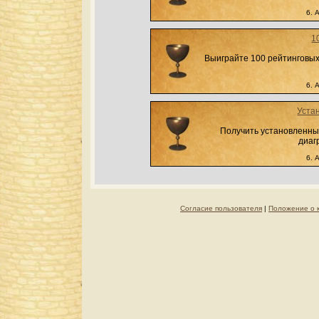
6. 
1
Выиграйте 100 рейтинговых
6. 
Уста
Получить установленны
диаг
6. 
Согласие пользователя
|
Положение о 