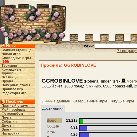
Игры
Логин:
Главная страница
Регистраци
Новая игра
Свободные игры
346
(
)
Профиль: GGROBINLOVE
Турниры
Командные
турниры
Лестницы
GGROBINLOVE
Пруды
(Roberta Hinderliter) -
Мозго
Покерные столы
Общий счет: 1663 побед, 5 ничьих, 6506 поражений,
2
Правила игр
Редакторы игр
Личные данные
Завершённые игры
Текущие игры
Профиль
Платный статус
Достижения
Мой профиль
Фотоальбом
Почта
Всего
13/218
События
Друзья
Общие
4/31
Враги
Игры
Настройки
4/26