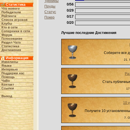
Турниры
0/56
Статистика
Пруды
Что нового
0/29
Статус
Победители
Рейтинги
0/17
Покер
Список игроков
0/20
Клубы
Кто в cети
Соперники в сети
Лучшие последние Достижения
Форум
Голосование
Раздел Чата
Статистика
Достижения
Соберите все д
Информация
21. 
Извилины
Языки
Интервью
Поддержи нас
Ра
Помощь
ЧаВо
Стать публичным
Контакт
Ссылки
17
Выход
10 
Получите 10 установленны
7. 