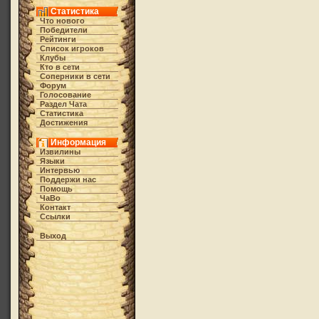
Статистика
Что нового
Победители
Рейтинги
Список игроков
Клубы
Кто в cети
Соперники в сети
Форум
Голосование
Раздел Чата
Статистика
Достижения
Информация
Извилины
Языки
Интервью
Поддержи нас
Помощь
ЧаВо
Контакт
Ссылки
Выход