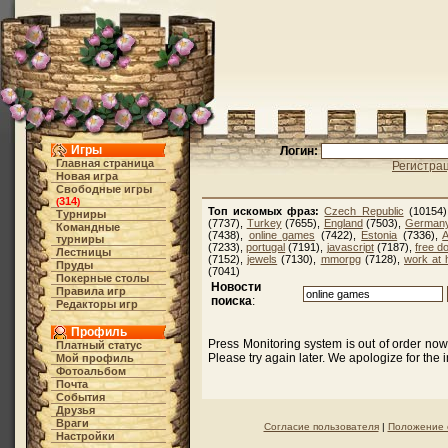
Игры
Логин:
Главная страница
Регистра
Новая игра
Свободные игры
314
(
)
Топ искомых фраз:
Czech Republic
(10154
Турниры
(7737),
Turkey
(7655),
England
(7503),
German
Командные
(7438),
online games
(7422),
Estonia
(7336),
A
турниры
(7233),
portugal
(7191),
javascript
(7187),
free d
Лестницы
(7152),
jewels
(7130),
mmorpg
(7128),
work at
Пруды
(7041)
Покерные столы
Новости
Правила игр
поиска
:
Редакторы игр
Профиль
Press Monitoring system is out of order no
Платный статус
Please try again later. We apologize for the
Мой профиль
Фотоальбом
Почта
События
Друзья
Враги
Согласие пользователя
|
Положение 
Настройки