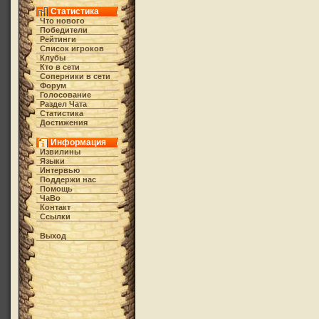
Статистика
Что нового
Победители
Рейтинги
Список игроков
Клубы
Кто в cети
Соперники в сети
Форум
Голосование
Раздел Чата
Статистика
Достижения
Информация
Извилины
Языки
Интервью
Поддержи нас
Помощь
ЧаВо
Контакт
Ссылки
Выход