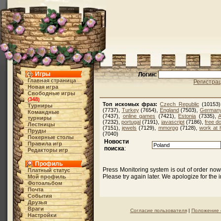
Игры
Логин:
Главная страница
Регистра
Новая игра
Свободные игры
348
(
)
Топ искомых фраз:
Czech Republic
(10153
Турниры
(7737),
Turkey
(7654),
England
(7503),
German
Командные
(7437),
online games
(7421),
Estonia
(7335),
A
турниры
(7232),
portugal
(7191),
javascript
(7186),
free d
Лестницы
(7151),
jewels
(7129),
mmorpg
(7128),
work at
Пруды
(7040)
Покерные столы
Новости
Правила игр
поиска
:
Редакторы игр
Профиль
Press Monitoring system is out of order no
Платный статус
Please try again later. We apologize for the
Мой профиль
Фотоальбом
Почта
События
Друзья
Враги
Согласие пользователя
|
Положение 
Настройки