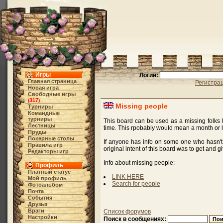
Игры
Логин:
Главная страница
Регистра
Новая игра
Свободные игры
317
(
)
Missing people
Турниры
Командные
турниры
This board can be used as a missing folks 
Лестницы
time. This rpobably would mean a month or 
Пруды
Покерные столы
If anyone has info on some one who hasn't 
Правила игр
original intent of this board was to get and g
Редакторы игр
Info about missing people:
Профиль
Платный статус
LINK HERE
Мой профиль
Search for people
Фотоальбом
Почта
События
Друзья
Враги
Список форумов
Настройки
Поиск в сообщениях: