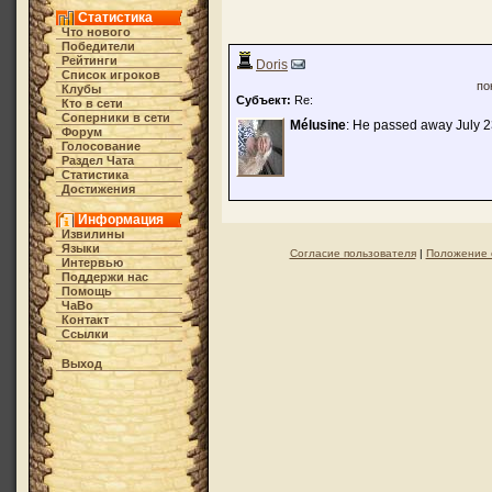
Статистика
Что нового
Победители
Рейтинги
Doris
Список игроков
по
Клубы
Субъект:
Re:
Кто в cети
Соперники в сети
Mélusine
: He passed away July 2
Форум
Голосование
Раздел Чата
Статистика
Достижения
Информация
Извилины
Языки
Согласие пользователя
|
Положение 
Интервью
Поддержи нас
Помощь
ЧаВо
Контакт
Ссылки
Выход