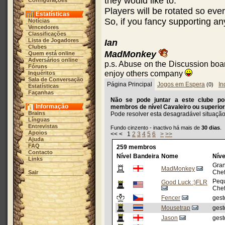
they would like to.
Configurações
Players will be rotated so ev
Estatísticas
So, if you fancy supporting a
Notícias
Vencedores
Classificações
Lista de Jogadores
Ian
Clubes
MadMonkey
Quem está online
Adversários online
p.s. Abuse on the Discussion board
Fóruns
enjoy others company
Inquéritos
Sala de Conversação
Página Principal
Jogos em Espera
In
(0)
Estatísticas
Façanhas
Não se pode juntar a este clube poi
Informação
membros de nível
Cavaleiro
ou superior
Brains
Pode resolver esta desagradável situaçã
Línguas
Entrevistas
Fundo cinzento - inactivo há mais de
30 dias
.
Apoios
<< < 1
2
3
4
5
6
>
>>
Ajuda
FAQ
259 membros
Contacto
Nível
Bandeira
Nome
Níve
Links
Gra
MadMonkey
Che
Sair
Peq
Good Luck :)FLR
Che
Fencer
gest
Mousetrap
gest
Jason
gest