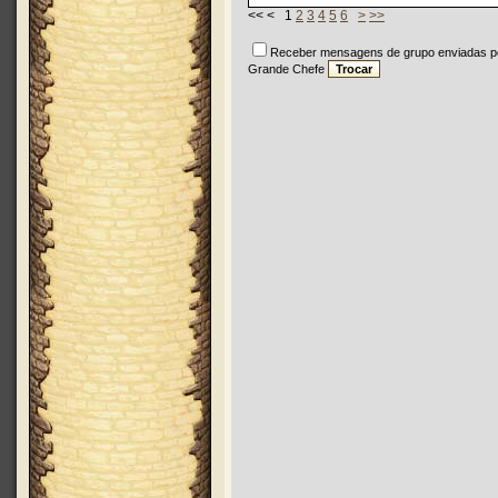
<< < 1
2
3
4
5
6
>
>>
Receber mensagens de grupo enviadas p
Grande Chefe