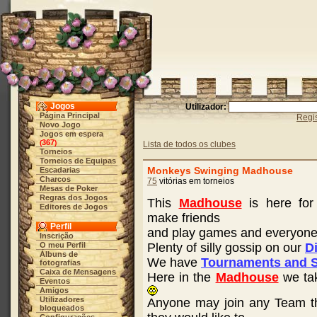
Jogos
Utilizador:
Página Principal
Regis
Novo Jogo
Jogos em espera
367
(
)
Lista de todos os clubes
Torneios
Torneios de Equipas
Monkeys Swinging Madhouse
Escadarias
Charcos
75
vitórias em torneios
Mesas de Poker
Regras dos Jogos
This
Madhouse
is here for
Editores de Jogos
make friends
Perfil
and play games and everyone 
Inscrição
O meu Perfil
Plenty of silly gossip on our
D
Álbuns de
We have
Tournaments and S
fotografias
Caixa de Mensagens
Here in the
Madhouse
we tak
Eventos
Amigos
Utilizadores
Anyone may join any Team the
bloqueados