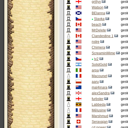
grillyx
gest
Watson
gest
BElanna
gest
Slavka
gest
beach
gest
MrDelete
gest
Clandestine 1
gest
nstre
gest
Chimera
gest
ScreaminMime
gest
iv2
gest
SolidGold
gest
arpa
gest
Macounet
gest
aaru
gest
mal4inara
gest
alexSandra
gest
furbster
gest
Labbeda
gest
Mélusine
gest
Marshmud
gest
Seravajan
gest
cd power
gest