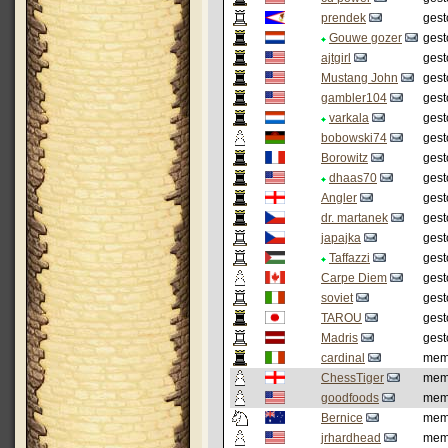
prendek
gest
Gouwe gozer
gest
ajtgirl
gest
Mustang John
gest
gambler104
gest
varkala
gest
bobowski74
gest
Borowitz
gest
dhaas70
gest
Angler
gest
dr. martanek
gest
japajka
gest
Taffazzi
gest
Carpe Diem
gest
soviet
gest
TAROU
gest
Madris
gest
cardinal
mem
ChessTiger
mem
goodfoods
mem
Bernice
mem
jrhardhead
mem