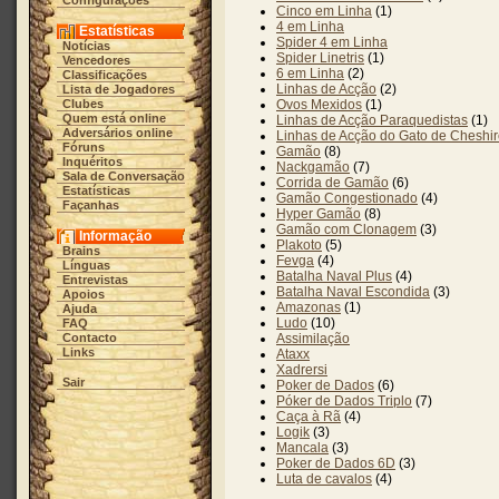
Configurações
Cinco em Linha
(1)
4 em Linha
Estatísticas
Spider 4 em Linha
Notícias
Spider Linetris
(1)
Vencedores
6 em Linha
(2)
Classificações
Linhas de Acção
(2)
Lista de Jogadores
Clubes
Ovos Mexidos
(1)
Quem está online
Linhas de Acção Paraquedistas
(1)
Adversários online
Linhas de Acção do Gato de Cheshi
Fóruns
Gamão
(8)
Inquéritos
Nackgamão
(7)
Sala de Conversação
Corrida de Gamão
(6)
Estatísticas
Gamão Congestionado
(4)
Façanhas
Hyper Gamão
(8)
Gamão com Clonagem
(3)
Informação
Plakoto
(5)
Brains
Fevga
(4)
Línguas
Batalha Naval Plus
(4)
Entrevistas
Batalha Naval Escondida
(3)
Apoios
Amazonas
(1)
Ajuda
Ludo
(10)
FAQ
Contacto
Assimilação
Links
Ataxx
Xadrersi
Sair
Poker de Dados
(6)
Póker de Dados Triplo
(7)
Caça à Rã
(4)
Logik
(3)
Mancala
(3)
Poker de Dados 6D
(3)
Luta de cavalos
(4)