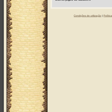
Condições de utilização
|
Polític