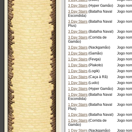
3 Day Stairs
(Hyper Gamão)
Jogo nor
3 Day Stairs
(Batalha Naval
Jogo nor
Escondida)
3 Day Stairs
(Batalha Naval
Jogo nor
Plus)
3 Day Stairs
(Batalha Naval)
Jogo nor
3 Day Stairs
(Corrida de
Jogo nor
Gamão)
3 Day Stairs
(Nackgamão)
Jogo nor
3 Day Stairs
(Gamão)
Jogo nor
1 Day Stairs
(Fevga)
Jogo nor
1 Day Stairs
(Plakoto)
Jogo nor
1 Day Stairs
(Logik)
Jogo nor
1 Day Stairs
(Caça à Rã)
Jogo nor
1 Day Stairs
(Ludo)
Jogo nor
1 Day Stairs
(Hyper Gamão)
Jogo nor
1 Day Stairs
(Batalha Naval
Jogo nor
Escondida)
1 Day Stairs
(Batalha Naval
Jogo nor
Plus)
1 Day Stairs
(Batalha Naval)
Jogo nor
1 Day Stairs
(Corrida de
Jogo nor
Gamão)
1 Day Stairs
(Nackgamão)
Jogo nor