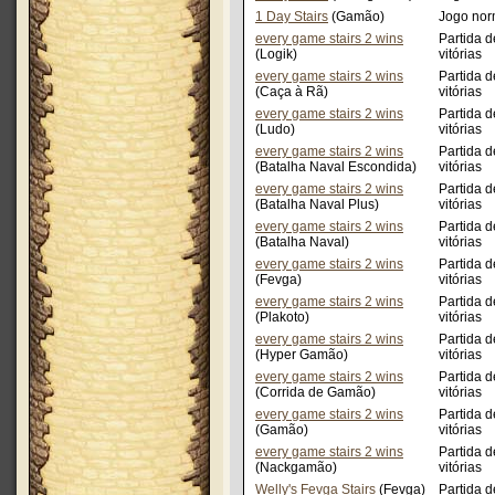
1 Day Stairs
(Gamão)
Jogo nor
every game stairs 2 wins
Partida d
(Logik)
vitórias
every game stairs 2 wins
Partida d
(Caça à Rã)
vitórias
every game stairs 2 wins
Partida d
(Ludo)
vitórias
every game stairs 2 wins
Partida d
(Batalha Naval Escondida)
vitórias
every game stairs 2 wins
Partida d
(Batalha Naval Plus)
vitórias
every game stairs 2 wins
Partida d
(Batalha Naval)
vitórias
every game stairs 2 wins
Partida d
(Fevga)
vitórias
every game stairs 2 wins
Partida d
(Plakoto)
vitórias
every game stairs 2 wins
Partida d
(Hyper Gamão)
vitórias
every game stairs 2 wins
Partida d
(Corrida de Gamão)
vitórias
every game stairs 2 wins
Partida d
(Gamão)
vitórias
every game stairs 2 wins
Partida d
(Nackgamão)
vitórias
Welly's Fevga Stairs
(Fevga)
Partida d