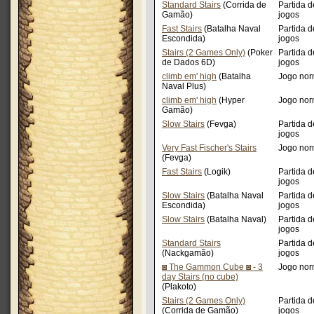
Standard Stairs
(Corrida de
Partida d
Gamão)
jogos
Fast Stairs
(Batalha Naval
Partida d
Escondida)
jogos
Stairs (2 Games Only)
(Poker
Partida d
de Dados 6D)
jogos
climb em' high
(Batalha
Jogo nor
Naval Plus)
climb em' high
(Hyper
Jogo nor
Gamão)
Slow Stairs
(Fevga)
Partida d
jogos
Very Fast Fischer's Stairs
Jogo nor
(Fevga)
Fast Stairs
(Logik)
Partida d
jogos
Slow Stairs
(Batalha Naval
Partida d
Escondida)
jogos
Slow Stairs
(Batalha Naval)
Partida d
jogos
Standard Stairs
Partida d
(Nackgamão)
jogos
◙ The Gammon Cube ◙ - 3
Jogo nor
day Stairs (no cube)
(Plakoto)
Stairs (2 Games Only)
Partida d
(Corrida de Gamão)
jogos