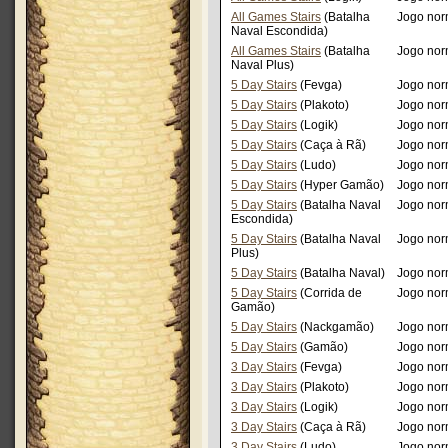
All Games Stairs
(Batalha
Jogo nor
Naval Escondida)
All Games Stairs
(Batalha
Jogo nor
Naval Plus)
5 Day Stairs
(Fevga)
Jogo nor
5 Day Stairs
(Plakoto)
Jogo nor
5 Day Stairs
(Logik)
Jogo nor
5 Day Stairs
(Caça à Rã)
Jogo nor
5 Day Stairs
(Ludo)
Jogo nor
5 Day Stairs
(Hyper Gamão)
Jogo nor
5 Day Stairs
(Batalha Naval
Jogo nor
Escondida)
5 Day Stairs
(Batalha Naval
Jogo nor
Plus)
5 Day Stairs
(Batalha Naval)
Jogo nor
5 Day Stairs
(Corrida de
Jogo nor
Gamão)
5 Day Stairs
(Nackgamão)
Jogo nor
5 Day Stairs
(Gamão)
Jogo nor
3 Day Stairs
(Fevga)
Jogo nor
3 Day Stairs
(Plakoto)
Jogo nor
3 Day Stairs
(Logik)
Jogo nor
3 Day Stairs
(Caça à Rã)
Jogo nor
3 Day Stairs
(Ludo)
Jogo nor