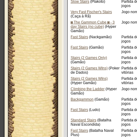
Slow Stairs
(Plakoto)
Partida d
jogos
Very Fast Fischer's Stairs
Jogo nor
(Caça à Rã)
◙ The Gammon Cube ◙ - 3
Jogo nor
day Stairs (no cube)
(Hyper
Gamão)
Fast Stairs
(Nackgamão)
Partida d
jogos
Fast Stairs
(Gamão)
Partida d
jogos
Stairs (2 Games Only)
Partida d
(Gamão)
jogos
Stairs (2 Games WIns)
(Poker
Partida d
de Dados)
vitórias
Stairs (2 Games WIns)
Partida d
(Hyper Gamão)
vitórias
Climbing the Ladder
(Hyper
Jogo nor
Gamão)
Backgammon
(Gamão)
Partida d
jogos
Fast Stairs
(Ludo)
Partida d
jogos
Standard Stairs
(Batalha
Partida d
Naval Escondida)
jogos
Fast Stairs
(Batalha Naval
Partida d
Plus)
jogos