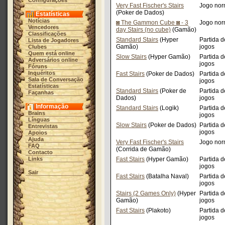
Configurações
Very Fast Fischer's Stairs
Jogo nor
(Poker de Dados)
Estatísticas
Notícias
◙ The Gammon Cube ◙ - 3
Jogo nor
Vencedores
day Stairs (no cube)
(Gamão)
Classificações
Standard Stairs
(Hyper
Partida d
Lista de Jogadores
Gamão)
jogos
Clubes
Quem está online
Slow Stairs
(Hyper Gamão)
Partida d
Adversários online
jogos
Fóruns
Inquéritos
Fast Stairs
(Poker de Dados)
Partida d
Sala de Conversação
jogos
Estatísticas
Standard Stairs
(Poker de
Partida d
Façanhas
Dados)
jogos
Informação
Standard Stairs
(Logik)
Partida d
Brains
jogos
Línguas
Slow Stairs
(Poker de Dados)
Partida d
Entrevistas
jogos
Apoios
Ajuda
Very Fast Fischer's Stairs
Jogo nor
FAQ
(Corrida de Gamão)
Contacto
Links
Fast Stairs
(Hyper Gamão)
Partida d
jogos
Sair
Fast Stairs
(Batalha Naval)
Partida d
jogos
Stairs (2 Games Only)
(Hyper
Partida d
Gamão)
jogos
Fast Stairs
(Plakoto)
Partida d
jogos