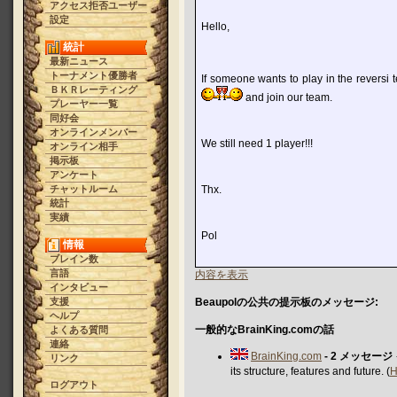
アクセス拒否ユーザー
設定
Hello,
統計
最新ニュース
トーナメント優勝者
If someone wants to play in the reversi 
ＢＫＲレーティング
and join our team.
プレーヤー一覧
同好会
オンラインメンバー
We still need 1 player!!!
オンライン相手
掲示板
アンケート
チャットルーム
Thx.
統計
実績
Pol
情報
ブレイン数
言語
内容を表示
インタビュー
支援
Beaupolの公共の提示板のメッセージ:
ヘルプ
一般的なBrainKing.comの話
よくある質問
連絡
BrainKing.com
- 2 メッセージ
リンク
its structure, features and future. (
H
ログアウト