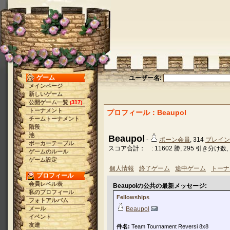
ゲーム
ユーザー名:
メインページ
新しいゲーム
公開ゲーム一覧
317
(
)
トーナメント
プロフィール：Beaupol
チームトーナメント
階段
池
Beaupol
-
ポーン会員
, 314
ブレイン
ポーカーテーブル
スコア合計： : 11602 勝, 295 引き分け数, 1
ゲームのルール
ゲーム設定
個人情報
終了ゲーム
途中ゲーム
トーナ
プロフィール
会員レベル表
Beaupolの公共の最新メッセージ:
私のプロフィール
Fellowships
フォトアルバム
メール
Beaupol
イベント
友達
件名:
Team Tournament Reversi 8x8